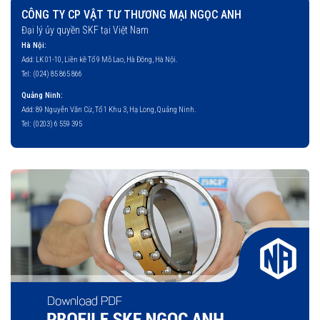
CÔNG TY CP VẬT TƯ THƯƠNG MẠI NGỌC ANH
Đại lý ủy quyền SKF tại Việt Nam
Hà Nội:
Add: LK 01-10, Liền kề Tổ 9 Mỗ Lao, Hà Đông, Hà Nội.
Tel:
(024) 85 865 866
Quảng Ninh:
Add: 89 Nguyễn Văn Cừ, Tổ 1 Khu 3, Hạ Long, Quảng Ninh.
Tel:
(0203) 6 559 395