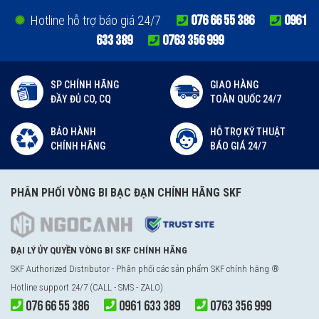
076 66 55 386
0961
Hotline hỗ trợ báo giá 24/7
633 389
0763 356 999
SP CHÍNH HÃNG
GIAO HÀNG
ĐẦY ĐỦ CO, CQ
TOÀN QUỐC 24/7
BẢO HÀNH
HỖ TRỢ KỸ THUẬT
CHÍNH HÃNG
BÁO GIÁ 24/7
PHÂN PHỐI VÒNG BI BẠC ĐẠN CHÍNH HÃNG SKF
ĐẠI LÝ ỦY QUYỀN VÒNG BI SKF CHÍNH HÃNG
SKF Authorized Distributor - Phân phối các sản phẩm SKF chính hãng ®
Hotline support 24/7 (CALL - SMS - ZALO)
076 66 55 386
0961 633 389
0763 356 999