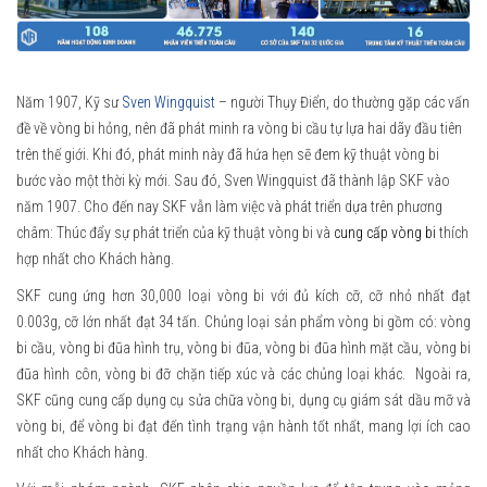
Năm 1907, Kỹ sư
Sven Wingquist
– người Thụy Điển, do thường gặp các vấn
đề về vòng bi hỏng, nên đã phát minh ra vòng bi cầu tự lựa hai dãy đầu tiên
trên thế giới. Khi đó, phát minh này đã hứa hẹn sẽ đem kỹ thuật vòng bi
bước vào một thời kỳ mới. Sau đó, Sven Wingquist đã thành lập SKF vào
năm 1907. Cho đến nay SKF vẫn làm việc và phát triển dựa trên phương
châm: Thúc đẩy sự phát triển của kỹ thuật vòng bi và
cung cấp vòng bi
thích
hợp nhất cho Khách hàng.
SKF cung ứng hơn 30,000 loại vòng bi với đủ kích cỡ, cỡ nhỏ nhất đạt
0.003g, cỡ lớn nhất đạt 34 tấn. Chủng loại sản phẩm vòng bi gồm có: vòng
bi cầu, vòng bi đũa hình trụ, vòng bi đũa, vòng bi đũa hình mặt cầu, vòng bi
đũa hình côn, vòng bi đỡ chặn tiếp xúc và các chủng loại khác. Ngoài ra,
SKF cũng cung cấp dụng cụ sửa chữa vòng bi, dụng cụ giám sát dầu mỡ và
vòng bi, để vòng bi đạt đến tình trạng vận hành tốt nhất, mang lợi ích cao
nhất cho Khách hàng.