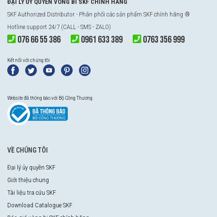
ĐẠI LÝ ỦY QUYỀN VÒNG BI SKF CHÍNH HÃNG
SKF Authorized Distributor - Phân phối các sản phẩm SKF chính hãng ®
Hotline support 24/7 (CALL - SMS - ZALO)
076 66 55 386
0961 633 389
0763 356 999
Kết nối với chúng tôi
Website đã thông báo với Bộ Công Thương
VỀ CHÚNG TÔI
Đại lý ủy quyền SKF
Giới thiệu chung
Tài liệu tra cứu SKF
Download Catalogue SKF