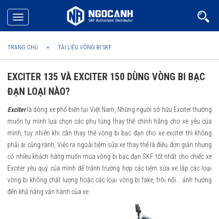
Toggle
navigation
TRANG CHỦ
TÀI LIỆU VÒNG BI SKF
EXCITER 135 VÀ EXCITER 150 DÙNG VÒNG BI BẠC
ĐẠN LOẠI NÀO?
Exciter
là dòng xe phổ biến tại Việt Nam, Những người sở hữu Exciter thường
muốn tự mình lựa chọn các phụ tùng thay thế chính hãng cho xe yêu của
mình, tuy nhiên khi cần thay thế vòng bi bạc đạn cho xe exciter thì không
phải ai cũng rành, Việc ra ngoài tiệm sửa xe thay thế là điều đơn giản nhưng
có nhiều khách hàng muốn mua vòng bi bạc đạn SKF tốt nhất cho chiếc xe
Exciter yêu quý của mình để tránh trường hợp các tiệm sửa xe lắp các loại
vòng bi không chất lượng hoặc các loại vòng bi fake, trôi nổi... ảnh hưởng
đến khả năng vận hành của xe.