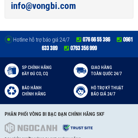
info@vongbi.com
076 66 55 386
0961
Hotline hỗ trợ báo giá 24/7
633 389
0763 356 999
SP CHÍNH HÃNG
GIAO HÀNG
ĐẦY ĐỦ CO, CQ
TOÀN QUỐC 24/7
BẢO HÀNH
HỖ TRỢ KỸ THUẬT
CHÍNH HÃNG
BÁO GIÁ 24/7
PHÂN PHỐI VÒNG BI BẠC ĐẠN CHÍNH HÃNG SKF