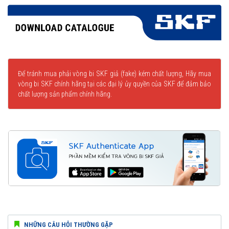
Để tránh mua phải vòng bi SKF giả (fake) kém chất lượng, Hãy mua
vòng bi SKF chính hãng tại các đại lý ủy quyền của SKF để đảm bảo
chất lượng sản phẩm chính hãng.
NHỮNG CÂU HỎI THƯỜNG GẶP