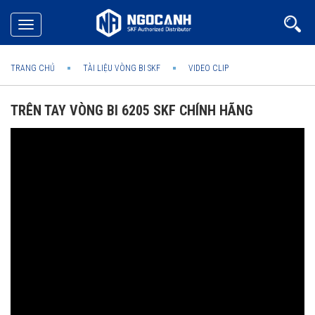
Toggle
navigation
TRANG CHỦ
TÀI LIỆU VÒNG BI SKF
VIDEO CLIP
TRÊN TAY VÒNG BI 6205 SKF CHÍNH HÃNG