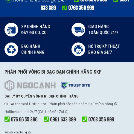
633 389
0763 356 999
SP CHÍNH HÃNG
GIAO HÀNG
ĐẦY ĐỦ CO, CQ
TOÀN QUỐC 24/7
BẢO HÀNH
HỖ TRỢ KỸ THUẬT
CHÍNH HÃNG
BÁO GIÁ 24/7
PHÂN PHỐI VÒNG BI BẠC ĐẠN CHÍNH HÃNG SKF
ĐẠI LÝ ỦY QUYỀN VÒNG BI SKF CHÍNH HÃNG
SKF Authorized Distributor - Phân phối các sản phẩm SKF chính hãng ®
Hotline support 24/7 (CALL - SMS - ZALO)
076 66 55 386
0961 633 389
0763 356 999
Kết nối với chúng tôi