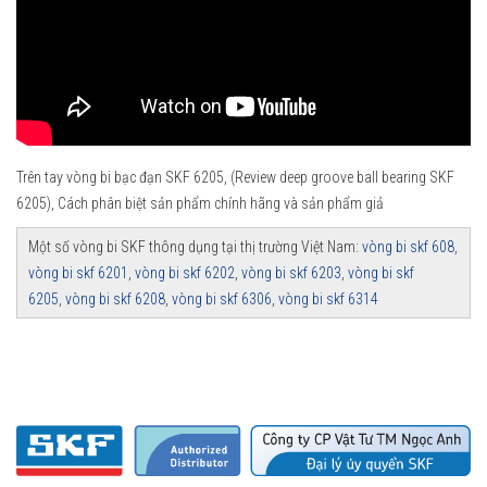
Trên tay vòng bi bạc đạn SKF 6205, (Review deep groove ball bearing SKF
6205), Cách phân biệt sản phẩm chính hãng và sản phẩm giả
Một số vòng bi SKF thông dụng tại thị trường Việt Nam:
vòng bi skf 608
,
vòng bi skf 6201
,
vòng bi skf 6202
,
vòng bi skf 6203
,
vòng bi skf
6205
,
vòng bi skf 6208
,
vòng bi skf 6306
,
vòng bi skf 6314