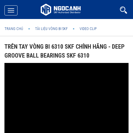
Toggle
navigation
TRANG CHỦ
TÀI LIỆU VÒNG BI SKF
VIDEO CLIP
TRÊN TAY VÒNG BI 6310 SKF CHÍNH HÃNG - DEEP
GROOVE BALL BEARINGS SKF 6310