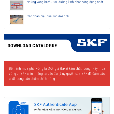
Những vòng bi cầu SKF đường kính nhỏ thông dụng nhất
Các nhãn hiệu của Tập đoàn SKF
Để tránh mua phải vòng bi SKF giả (fake) kém chất lượng, Hãy mua
vòng bi SKF chính hãng tại các đại lý ủy quyền của SKF để đảm bảo
chất lượng sản phẩm chính hãng.