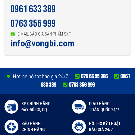
0961 633 389
0763 356 999
E MAIL BÁO GIÁ SẢN PHẨM SKF
info@vongbi.com
076 66 55 386
0961
Hotline hỗ trợ báo giá 24/7
633 389
0763 356 999
SP CHÍNH HÃNG
GIAO HÀNG
ĐẦY ĐỦ CO, CQ
TOÀN QUỐC 24/7
BẢO HÀNH
HỖ TRỢ KỸ THUẬT
CHÍNH HÃNG
BÁO GIÁ 24/7