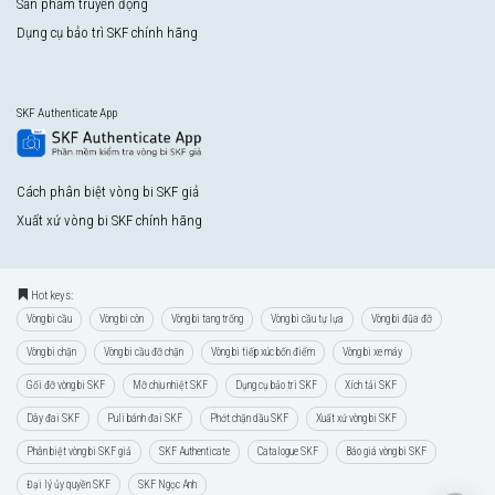
Sản phẩm truyền động
Dụng cụ bảo trì SKF chính hãng
SKF Authenticate App
Cách phân biệt vòng bi SKF giả
Xuất xứ vòng bi SKF chính hãng
Hot keys:
Vòng bi cầu
Vòng bi côn
Vòng bi tang trống
Vòng bi cầu tự lựa
Vòng bi đũa đỡ
Vòng bi chặn
Vòng bi cầu đỡ chặn
Vòng bi tiếp xúc bốn điểm
Vòng bi xe máy
Gối đỡ vòng bi SKF
Mỡ chịu nhiệt SKF
Dụng cụ bảo trì SKF
Xích tải SKF
Dây đai SKF
Puli bánh đai SKF
Phớt chặn dầu SKF
Xuất xứ vòng bi SKF
Phân biệt vòng bi SKF giả
SKF Authenticate
Catalogue SKF
Báo giá vòng bi SKF
Đại lý ủy quyền SKF
SKF Ngọc Anh