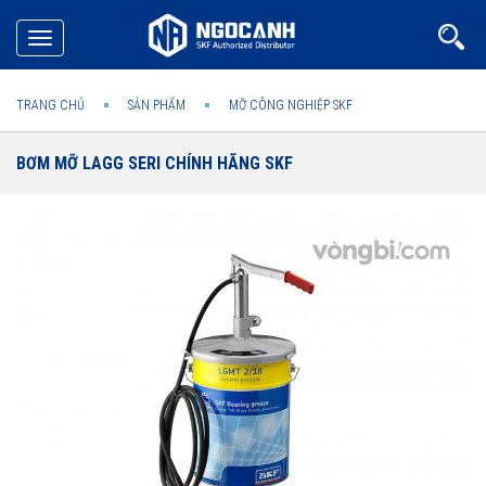
Toggle
navigation
TRANG CHỦ
SẢN PHẨM
MỠ CÔNG NGHIỆP SKF
BƠM MỠ LAGG SERI CHÍNH HÃNG SKF