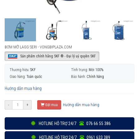
BƠM MỠ LAGG SERI - VONGBIPLAZA.COM
Sản phẩm chính hãng SKF ® - Đại lý uỷ quyền SKF
Thương hiệu:
SKF
Tình trạng:
Mới 100%
Giao hàng:
Toàn quốc
Bảo hành:
Chính hãng
Hướng dẫn mua hàng
Hướng dẫn mua hàng
-
+
Đặt mua
HOTLINE HỖ TRỢ 24/7
076 66 55 386
HOTLINE HỖ TRỢ 24/7
0961 633 389