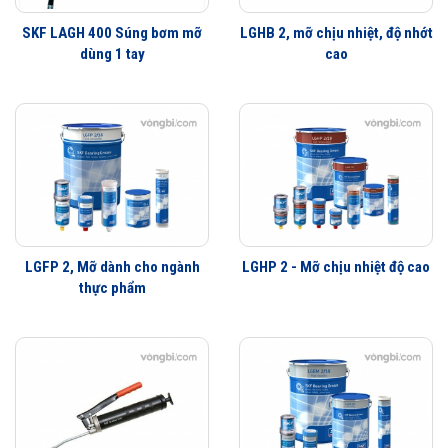
suất
-
Mpa
Mpa
Mpa
Mpa
SKF LAGH 400 Súng bơm mỡ
LGHB 2, mỡ chịu nhiệt, độ nhớt
tối đa
dùng 1 tay
cao
Thùng
180
mỡ
18 kg
18 kg
50 kg
180 kg
kg
SKF
Đường
265 -
265 -
350 -
550 -
kính
285
285
385
590
-
trong
mm
mm
mm
mm
Cố
Di
Cố
Cố
Di
Ghi chú
định
động
định
định
động
LGFP 2, Mỡ dành cho ngành
LGHP 2 - Mỡ chịu nhiệt độ cao
thực phẩm
Các bộ phụ kiện sử dụng trong việc bôi trơn LAGS 8 và
LAGN 120
Bộ vòi bơm LAGS 8 - Ký hiệu đặt hàng LAGS 8
Những phụ kiện cần thiết cho việc bôi trơn hàng ngày là các đấu nối,
khớp nối và các miệng vòi. Chính vì vậy SKF đã đưa ra bộ miệng vòi
thông dụng LAGS 8