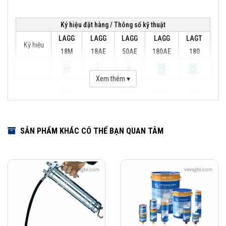
Ký hiệu đặt hàng / Thông số kỹ thuật
LAGG
LAGG
LAGG
LAGG
LAGT
Ký hiệu
18M
18AE
50AE
180AE
180
Xem thêm ▾
Bơm
Bơm
Bơm
Bơm
Xe
mỡ di
mỡ
mỡ
mỡ
đẩy
động
cho
cho
cho
thùng
Mô tả
cho
SẢN PHẨM KHÁC CÓ THỂ BẠN QUAN TÂM
loại
loại
loại
mỡ
loại
thùng
thùng
thùng
đến
thùng
18kg
50kg
180kg
200kg
18kg
Nguyên
Bơm
Bơm
Bơm
Bơm
lý hoạt
khí
khí
khí
-
tay
động
nén
nén
nén
Áp
50
42
42
42