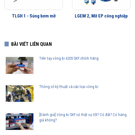
Bộ đầu nối LAGN 120 - Ký hiệu đặt hàng LAGN 120
Các vị trí bôi trơn bằng mỡ cần có những đầu nối phù hợp. Vì vậy SKF
TLGH 1 - Súng bơm mỡ
LGEM 2, Mỡ EP công nghiệp
đưa ra bộ đầu nối với nhiều kích cỡ và nhiều kiểu khác nhau. Bộ LAGN
120 bao gồm tất cả các loại đầu nối hình nón tiêu chuẩn làm bằng
thép, mạ kẽm.
BÀI VIẾT LIÊN QUAN
Trên tay vòng bi 6205 SKF chính hãng
Bơm mỡ LAGG Seri được phân phối chính hãng
Thông số kỹ thuật và các loại vòng bi
Đại lý ủy quyền SKF chính hãng - SKF Authorized Distributor
Hotline 24/7:
076 66 55 386
0961 633 389
0763 356
999
[Đánh giá] Vòng bi SKF có thật sự tốt? Có đắt? Có hàng
giả không?