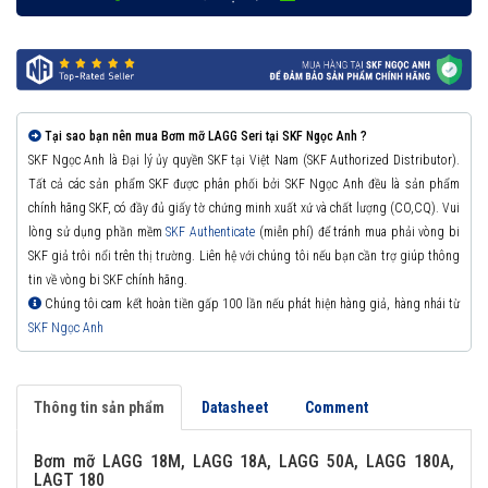
Tại sao bạn nên mua Bơm mỡ LAGG Seri tại SKF Ngọc Anh ?
SKF Ngọc Anh là Đại lý ủy quyền SKF tại Việt Nam (SKF Authorized Distributor).
Tất cả các sản phẩm SKF được phân phối bởi SKF Ngọc Anh đều là sản phẩm
chính hãng SKF, có đầy đủ giấy tờ chứng minh xuất xứ và chất lượng (CO,CQ). Vui
lòng sử dụng phần mềm
SKF Authenticate
(miễn phí) để tránh mua phải vòng bi
SKF giả trôi nổi trên thị trường. Liên hệ với chúng tôi nếu bạn cần trợ giúp thông
tin về vòng bi SKF chính hãng.
Chúng tôi cam kết hoàn tiền gấp 100 lần nếu phát hiện hàng giả, hàng nhái từ
SKF Ngọc Anh
Thông tin sản phẩm
Datasheet
Comment
Bơm mỡ LAGG 18M, LAGG 18A, LAGG 50A, LAGG 180A,
LAGT 180