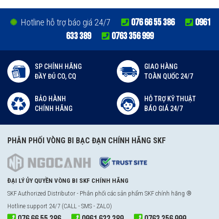
076 66 55 386
0961
Hotline hỗ trợ báo giá 24/7
633 389
0763 356 999
SP CHÍNH HÃNG
GIAO HÀNG
ĐẦY ĐỦ CO, CQ
TOÀN QUỐC 24/7
BẢO HÀNH
HỖ TRỢ KỸ THUẬT
CHÍNH HÃNG
BÁO GIÁ 24/7
PHÂN PHỐI VÒNG BI BẠC ĐẠN CHÍNH HÃNG SKF
ĐẠI LÝ ỦY QUYỀN VÒNG BI SKF CHÍNH HÃNG
SKF Authorized Distributor - Phân phối các sản phẩm SKF chính hãng ®
Hotline support 24/7 (CALL - SMS - ZALO)
076 66 55 386
0961 633 389
0763 356 999