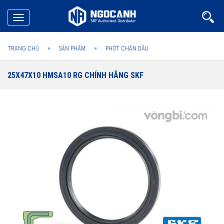
Toggle
navigation
TRANG CHỦ
SẢN PHẨM
PHỚT CHẶN DẦU
25X47X10 HMSA10 RG CHÍNH HÃNG SKF