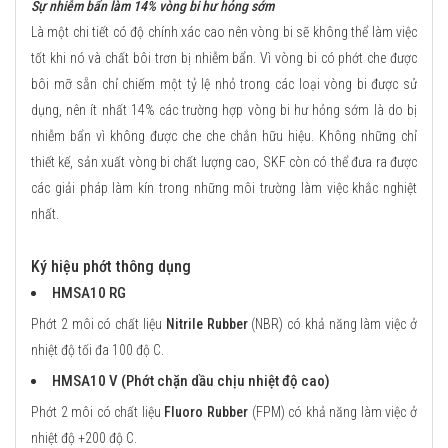
Sự nhiễm bẩn làm 14% vòng bi hư hỏng sớm
Là một chi tiết có độ chính xác cao nên vòng bi sẽ không thể làm việc
tốt khi nó và chất bôi trơn bị nhiễm bẩn. Vì vòng bi có phớt che được
bôi mỡ sẵn chỉ chiếm một tỷ lệ nhỏ trong các loại vòng bi được sử
dụng, nên ít nhất 14% các trường hợp vòng bi hư hỏng sớm là do bị
nhiễm bẩn vì không được che che chắn hữu hiệu. Không những chỉ
thiết kế, sản xuất vòng bi chất lượng cao, SKF còn có thể đưa ra được
các giải pháp làm kín trong những môi trường làm việc khắc nghiệt
nhất.
Ký hiệu phớt thông dụng
HMSA10 RG
Phớt 2 môi có chất liệu
Nitrile Rubber
(NBR) có khả năng làm việc ở
nhiệt độ tối đa 100 độ C.
HMSA10 V (Phớt chặn dầu chịu nhiệt độ cao)
Phớt 2 môi có chất liệu
Fluoro Rubber
(FPM) có khả năng làm việc ở
nhiệt độ +200 độ C.