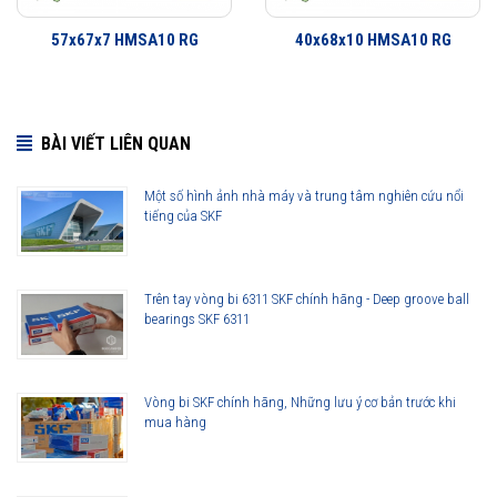
57x67x7 HMSA10 RG
40x68x10 HMSA10 RG
BÀI VIẾT LIÊN QUAN
Một số hình ảnh nhà máy và trung tâm nghiên cứu nổi
tiếng của SKF
25x47x10 HMSA10 RG được phân phối chính hãng
Trên tay vòng bi 6311 SKF chính hãng - Deep groove ball
bearings SKF 6311
Đại lý ủy quyền SKF chính hãng - SKF Authorized Distributor
Hotline 24/7:
076 66 55 386
0961 633 389
0763 356
Vòng bi SKF chính hãng, Những lưu ý cơ bản trước khi
999
mua hàng