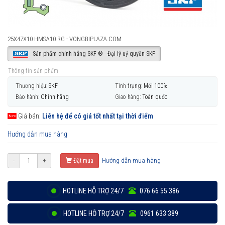
25X47X10 HMSA10 RG - VONGBIPLAZA.COM
Sản phẩm chính hãng SKF ® - Đại lý uỷ quyền SKF
Thông tin sản phẩm
Thương hiệu:
SKF
Tình trạng:
Mới 100%
Bảo hành:
Chính hãng
Giao hàng:
Toàn quốc
Giá bán:
Liên hệ để có giá tốt nhất tại thời điểm
Hướng dẫn mua hàng
Hướng dẫn mua hàng
-
+
Đặt mua
HOTLINE HỖ TRỢ 24/7
076 66 55 386
HOTLINE HỖ TRỢ 24/7
0961 633 389