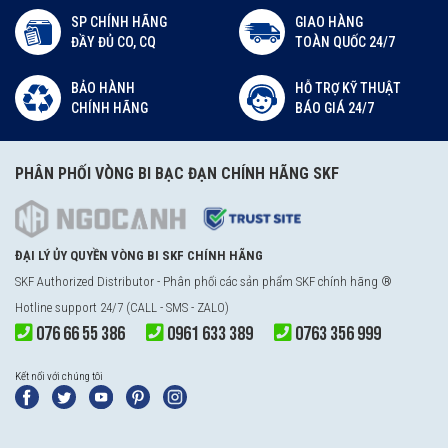
SP CHÍNH HÃNG
GIAO HÀNG
ĐẦY ĐỦ CO, CQ
TOÀN QUỐC 24/7
BẢO HÀNH
HỖ TRỢ KỸ THUẬT
CHÍNH HÃNG
BÁO GIÁ 24/7
PHÂN PHỐI VÒNG BI BẠC ĐẠN CHÍNH HÃNG SKF
ĐẠI LÝ ỦY QUYỀN VÒNG BI SKF CHÍNH HÃNG
SKF Authorized Distributor - Phân phối các sản phẩm SKF chính hãng ®
Hotline support 24/7 (CALL - SMS - ZALO)
076 66 55 386
0961 633 389
0763 356 999
Kết nối với chúng tôi