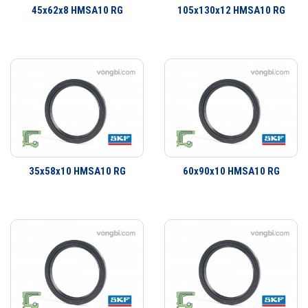
45x62x8 HMSA10 RG
105x130x12 HMSA10 RG
định hay bề mặt trượt và xoay. Đa dạng thiết kế có khả năng đáp ứng
hầu như toàn bộ tất cả các yêu cầu ứng dụng. Không chỉ là các ứng
dụng làm kín đơn giản mà còn có một dãy sản phẩm đa dạng cho các
yêu cầu ứng dụng công nghiệp. SKF có thể cung cấp các giải pháp
làm kín cho khách hàng từ thiết kế đến sản xuất số lượng lớn, từ lắp
cho thiết bị ban đầu đến thị trường thay thế sau đó.
35x58x10 HMSA10 RG
60x90x10 HMSA10 RG