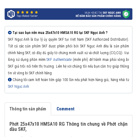
Tại sao bạn nên mua 25x47x10 HMSA10 RG tại SKF Ngọc Anh ?
SKF Ngọc Anh là Đại lý ủy quyền SKF tại Việt Nam (SKF Authorized Distributor).
Tất cả các sản phẩm SKF được phân phối bởi SKF Ngọc Anh đều là sản phẩm
chính hãng SKF, có đầy đủ giấy tờ chứng minh xuất xứ và chất lượng (CO,CQ). Vui
lòng sử dụng phần mềm
SKF Authenticate
(miễn phí) để tránh mua phải vòng bi
SKF giả trôi nổi trên thị trường. Liên hệ với chúng tôi nếu bạn cần trợ giúp thông
tin về vòng bi SKF chính hãng.
Chúng tôi cam kết hoàn tiền gấp 100 lần nếu phát hiện hàng giả, hàng nhái từ
SKF Ngọc Anh
Thông tin sản phẩm
Comment
Phớt 25x47x10 HMSA10 RG Thông tin chung về Phớt chặn
dầu SKF,