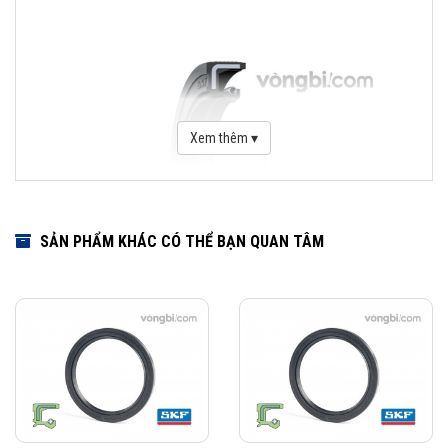
Xem thêm ▾
SẢN PHẨM KHÁC CÓ THỂ BẠN QUAN TÂM
Download Catalogue Phớt chặn dầu SKF
Phớt là một bộ phận quan trọng trong việc che chắn bảo vệ vòng bi.
Dãy sản phẩm của SKF bao gồm các loại phớt tiếp xúc với bề mặt cố