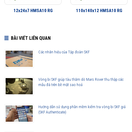
12x24x7 HMSA10 RG
110x140x12 HMSA10 RG
BÀI VIẾT LIÊN QUAN
Các nhãn hiệu của Tập đoàn SKF
30x52x8 HMSA10 RG được phân phối chính hãng
Vòng bi SKF giúp tàu thăm dò Mars Rover thu thập các
mẫu đá trên bề mặt sao hoả
Đại lý ủy quyền SKF chính hãng - SKF Authorized Distributor
Hotline 24/7:
076 66 55 386
0961 633 389
0763 356
Hướng dẫn sử dụng phần mềm kiểm tra vòng bi SKF giả
999
(SKF Authenticate)