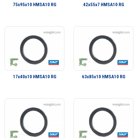
75x95x10 HMSA10 RG
42x55x7 HMSA10 RG
định hay bề mặt trượt và xoay. Đa dạng thiết kế có khả năng đáp ứng
hầu như toàn bộ tất cả các yêu cầu ứng dụng. Không chỉ là các ứng
dụng làm kín đơn giản mà còn có một dãy sản phẩm đa dạng cho các
yêu cầu ứng dụng công nghiệp. SKF có thể cung cấp các giải pháp
làm kín cho khách hàng từ thiết kế đến sản xuất số lượng lớn, từ lắp
cho thiết bị ban đầu đến thị trường thay thế sau đó.
17x40x10 HMSA10 RG
63x85x10 HMSA10 RG