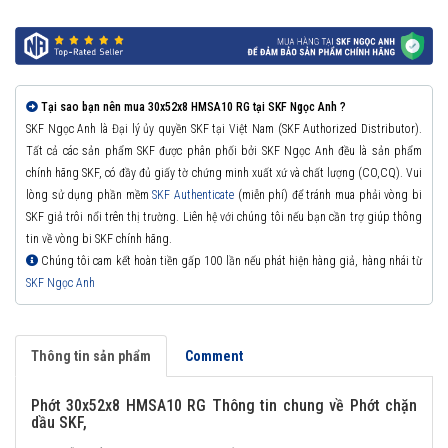
Tại sao bạn nên mua 30x52x8 HMSA10 RG tại SKF Ngọc Anh ?
SKF Ngọc Anh là Đại lý ủy quyền SKF tại Việt Nam (SKF Authorized Distributor).
Tất cả các sản phẩm SKF được phân phối bởi SKF Ngọc Anh đều là sản phẩm
chính hãng SKF, có đầy đủ giấy tờ chứng minh xuất xứ và chất lượng (CO,CQ). Vui
lòng sử dụng phần mềm
SKF Authenticate
(miễn phí) để tránh mua phải vòng bi
SKF giả trôi nổi trên thị trường. Liên hệ với chúng tôi nếu bạn cần trợ giúp thông
tin về vòng bi SKF chính hãng.
Chúng tôi cam kết hoàn tiền gấp 100 lần nếu phát hiện hàng giả, hàng nhái từ
SKF Ngọc Anh
Thông tin sản phẩm
Comment
Phớt 30x52x8 HMSA10 RG Thông tin chung về Phớt chặn
dầu SKF,