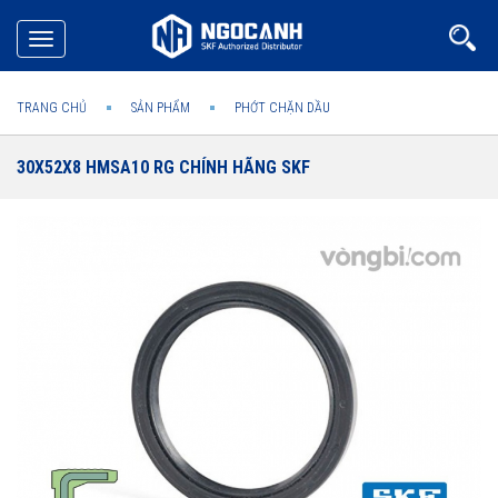
Toggle
navigation
TRANG CHỦ
SẢN PHẨM
PHỚT CHẶN DẦU
30X52X8 HMSA10 RG CHÍNH HÃNG SKF