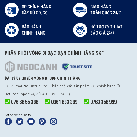
SP CHÍNH HÃNG
GIAO HÀNG
ĐẦY ĐỦ CO, CQ
TOÀN QUỐC 24/7
BẢO HÀNH
HỖ TRỢ KỸ THUẬT
CHÍNH HÃNG
BÁO GIÁ 24/7
PHÂN PHỐI VÒNG BI BẠC ĐẠN CHÍNH HÃNG SKF
ĐẠI LÝ ỦY QUYỀN VÒNG BI SKF CHÍNH HÃNG
SKF Authorized Distributor - Phân phối các sản phẩm SKF chính hãng ®
Hotline support 24/7 (CALL - SMS - ZALO)
076 66 55 386
0961 633 389
0763 356 999
Kết nối với chúng tôi