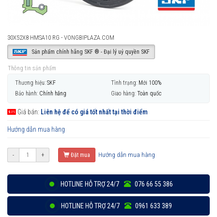
30X52X8 HMSA10 RG - VONGBIPLAZA.COM
Sản phẩm chính hãng SKF ® - Đại lý uỷ quyền SKF
Thông tin sản phẩm
Thương hiệu:
SKF
Tình trạng:
Mới 100%
Bảo hành:
Chính hãng
Giao hàng:
Toàn quốc
Giá bán:
Liên hệ để có giá tốt nhất tại thời điểm
Hướng dẫn mua hàng
Hướng dẫn mua hàng
-
+
Đặt mua
HOTLINE HỖ TRỢ 24/7
076 66 55 386
HOTLINE HỖ TRỢ 24/7
0961 633 389