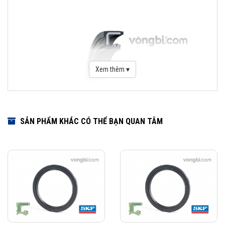
Xem thêm ▾
SẢN PHẨM KHÁC CÓ THỂ BẠN QUAN TÂM
Download Catalogue Phớt chặn dầu SKF
Phớt là một bộ phận quan trọng trong việc che chắn bảo vệ vòng bi.
Dãy sản phẩm của SKF bao gồm các loại phớt tiếp xúc với bề mặt cố