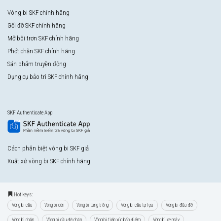
Vòng bi SKF chính hãng
Gối đỡ SKF chính hãng
Mỡ bôi trơn SKF chính hãng
Phớt chặn SKF chính hãng
Sản phẩm truyền động
Dụng cụ bảo trì SKF chính hãng
SKF Authenticate App
Cách phân biệt vòng bi SKF giả
Xuất xứ vòng bi SKF chính hãng
Hot keys:
Vòng bi cầu
Vòng bi côn
Vòng bi tang trống
Vòng bi cầu tự lựa
Vòng bi đũa đỡ
Vòng bi chặn
Vòng bi cầu đỡ chặn
Vòng bi tiếp xúc bốn điểm
Vòng bi xe máy