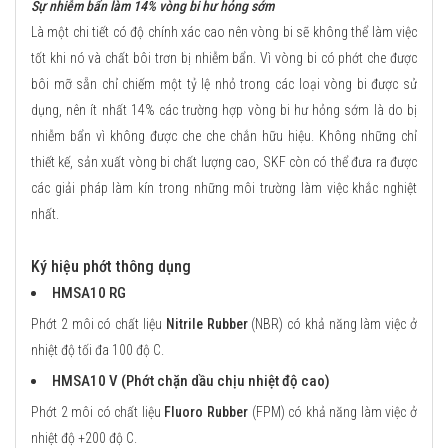
Sự nhiễm bẩn làm 14% vòng bi hư hỏng sớm
Là một chi tiết có độ chính xác cao nên vòng bi sẽ không thể làm việc
tốt khi nó và chất bôi trơn bị nhiễm bẩn. Vì vòng bi có phớt che được
bôi mỡ sẵn chỉ chiếm một tỷ lệ nhỏ trong các loại vòng bi được sử
dụng, nên ít nhất 14% các trường hợp vòng bi hư hỏng sớm là do bị
nhiễm bẩn vì không được che che chắn hữu hiệu. Không những chỉ
thiết kế, sản xuất vòng bi chất lượng cao, SKF còn có thể đưa ra được
các giải pháp làm kín trong những môi trường làm việc khắc nghiệt
nhất.
Ký hiệu phớt thông dụng
HMSA10 RG
Phớt 2 môi có chất liệu
Nitrile Rubber
(NBR) có khả năng làm việc ở
nhiệt độ tối đa 100 độ C.
HMSA10 V (Phớt chặn dầu chịu nhiệt độ cao)
Phớt 2 môi có chất liệu
Fluoro Rubber
(FPM) có khả năng làm việc ở
nhiệt độ +200 độ C.