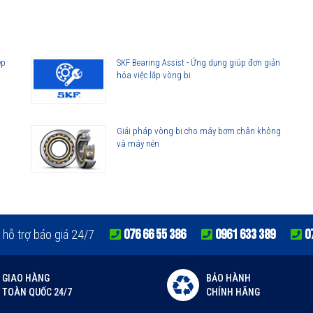
lorer
ep
SKF Bearing Assist - Ứng dụng giúp đơn giản
hóa việc lắp vòng bi
Giải pháp vòng bi cho máy bơm chân không
và máy nén
lorer
076 66 55 386
0961 633 389
0
 hỗ trợ báo giá 24/7
GIAO HÀNG
BẢO HÀNH
TOÀN QUỐC 24/7
CHÍNH HÃNG