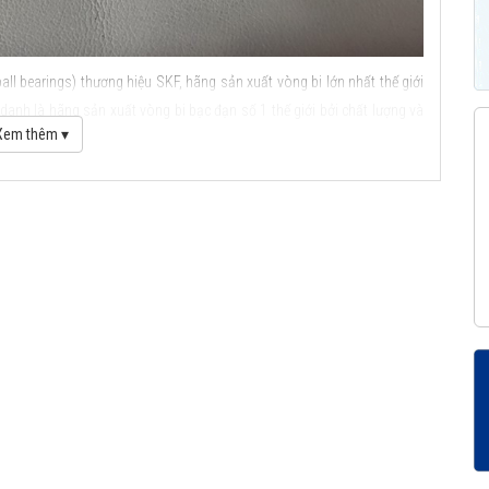
ll bearings) thương hiệu SKF, hãng sản xuất vòng bi lớn nhất thế giới
anh là hãng sản xuất vòng bi bạc đạn số 1 thế giới bởi chất lượng và
Xem thêm ▾
ầu SKF
c điểm ứng dụng của vòng bi cầu SKF