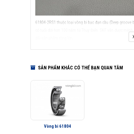
61804-2RS1 thuộc loại vòng bi bạc đạn cầu (Deep groove ba
có tuổi đời hơn 100 năm từ Thụy Điển. SKF vẫn được mệnh d
dải sản phẩm rộng lớn.
Các kiểu thiết kế và đặc điểm ứng dụng của vòng bi c
SẢN PHẨM KHÁC CÓ THỂ BẠN QUAN TÂM
Vòng bi 61804
Các kiểu thiết kế và đặ