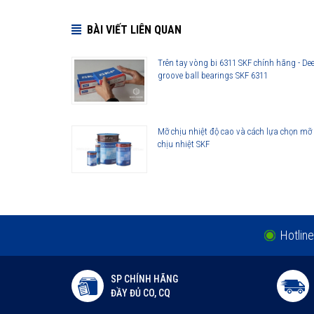
BÀI VIẾT LIÊN QUAN
Những cải tiến quan trọng đối với vòng bi cầu SKF Exp
Cải tiến thiết kế hình học
Trên tay vòng bi 6311 SKF chính hãng - De
groove ball bearings SKF 6311
Sử dụng vật liệu mới
Viên bi có chất lượng cao
Công nghệ sản xuất mới
Mỡ chịu nhiệt độ cao và cách lựa chọn mỡ
Phớt che chắn thế hệ mới
chịu nhiệt SKF
Lợi ích của những cải tiến đối với vòng bi cầu SKF Exp
Vòng bi làm việc êm hơn
Ít rung động hơn
Tuổi thọ vòng bi cao hơn
Khả năng che chắn tốt hơn
Hotline
Khả năng làm việc với vận tốc cao hơn
SP CHÍNH HÃNG
ĐẦY ĐỦ CO, CQ