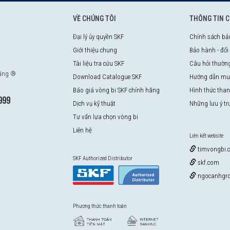
VỀ CHÚNG TÔI
THÔNG TIN 
Đại lý ủy quyền SKF
Chính sách bả
Giới thiệu chung
Bảo hành - đổi
Tài liệu tra cứu SKF
Câu hỏi thườn
hãng ®
Download Catalogue SKF
Hướng dẫn mu
Báo giá vòng bi SKF chính hãng
Hình thức tha
999
Dịch vụ kỹ thuật
Những lưu ý t
Tư vấn lựa chọn vòng bi
Liên hệ
Liên kết website
timvongbi.
SKF Authorized Distributor
skf.com
ngocanhgro
Phương thức thanh toán