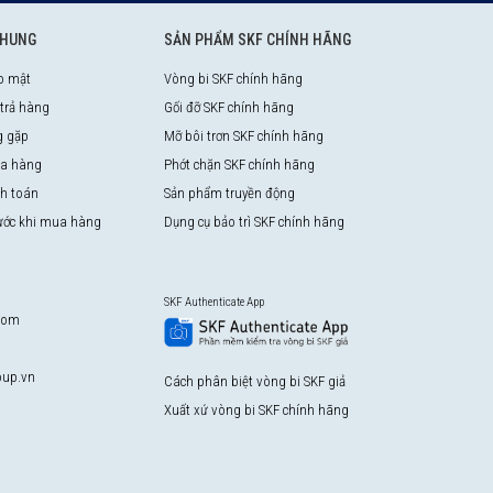
CHUNG
SẢN PHẨM SKF CHÍNH HÃNG
o mật
Vòng bi SKF chính hãng
 trả hàng
Gối đỡ SKF chính hãng
g gặp
Mỡ bôi trơn SKF chính hãng
a hàng
Phớt chặn SKF chính hãng
nh toán
Sản phẩm truyền động
rước khi mua hàng
Dụng cụ bảo trì SKF chính hãng
SKF Authenticate App
com
up.vn
Cách phân biệt vòng bi SKF giả
Xuất xứ vòng bi SKF chính hãng