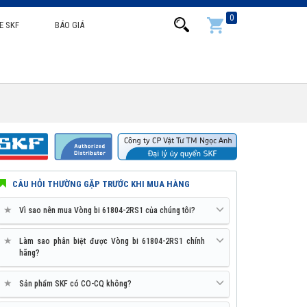
0
E SKF
BÁO GIÁ
CÂU HỎI THƯỜNG GẶP TRƯỚC KHI MUA HÀNG
★
Vì sao nên mua Vòng bi 61804-2RS1 của chúng tôi?
★
Làm sao phân biệt được Vòng bi 61804-2RS1 chính
hãng?
★
Sản phẩm SKF có CO-CQ không?