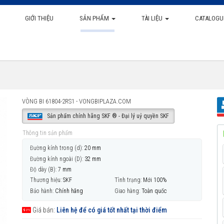
GIỚI THIỆU
SẢN PHẨM
TÀI LIỆU
CATALOGU
VÒNG BI 61804-2RS1 - VONGBIPLAZA.COM
Sản phẩm chính hãng SKF ® - Đại lý uỷ quyền SKF
Thông tin sản phẩm
Đường kính trong (d):
20 mm
Đường kính ngoài (D):
32 mm
Độ dày (B):
7 mm
Thương hiệu:
SKF
Tình trạng:
Mới 100%
Bảo hành:
Chính hãng
Giao hàng:
Toàn quốc
Giá bán:
Liên hệ để có giá tốt nhất tại thời điểm