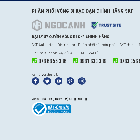
PHÂN PHỐI VÒNG BI BẠC ĐẠN CHÍNH HÃNG SKF
ĐẠI LÝ ỦY QUYỀN VÒNG BI SKF CHÍNH HÃNG
SKF Authorized Distributor - Phân phối các sản phẩm SKF chính 
Hotline support 24/7 (CALL - SMS - ZALO)
076 66 55 386
0961 633 389
0763 356 
Kết nối với chúng tôi
Website đã thông báo với Bộ Công Thương