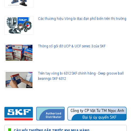
Các thương hiệu Vòng bi Bạc đạn phổ biến trên thị trường
Thông số gối đỡ UCP & UCF series 3 của SKF
Trên tay vòng bi 6312 SKF chính hãng - Deep groove ball
bearings SKF 6312
CÂU HỎI THƯỜNG GẶP TRƯỚC KHI MUA HÀNG