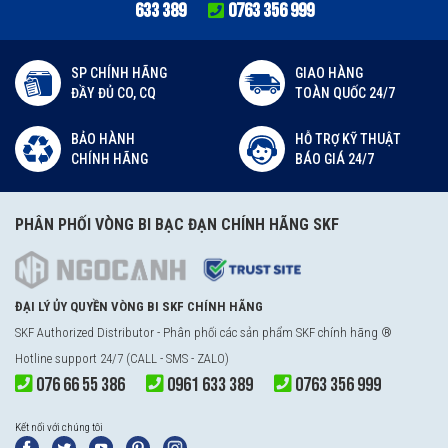
633 389
0763 356 999
SP CHÍNH HÃNG
GIAO HÀNG
ĐẦY ĐỦ CO, CQ
TOÀN QUỐC 24/7
BẢO HÀNH
HỖ TRỢ KỸ THUẬT
CHÍNH HÃNG
BÁO GIÁ 24/7
PHÂN PHỐI VÒNG BI BẠC ĐẠN CHÍNH HÃNG SKF
ĐẠI LÝ ỦY QUYỀN VÒNG BI SKF CHÍNH HÃNG
SKF Authorized Distributor - Phân phối các sản phẩm SKF chính hãng ®
Hotline support 24/7 (CALL - SMS - ZALO)
076 66 55 386
0961 633 389
0763 356 999
Kết nối với chúng tôi