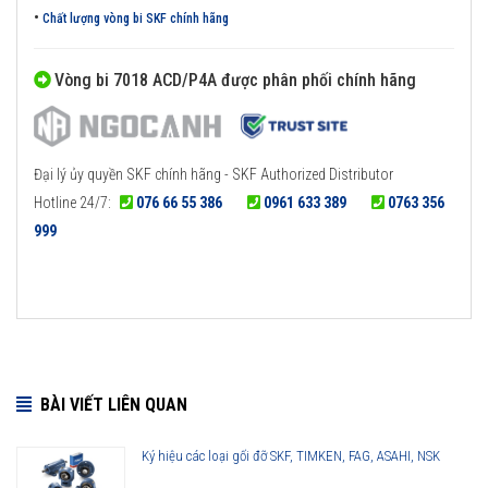
•
Chất lượng vòng bi SKF chính hãng
Vòng bi 7018 ACD/P4A được phân phối chính hãng
Đại lý ủy quyền SKF chính hãng - SKF Authorized Distributor
Hotline 24/7:
076 66 55 386
0961 633 389
0763 356
999
BÀI VIẾT LIÊN QUAN
Ký hiệu các loại gối đỡ SKF, TIMKEN, FAG, ASAHI, NSK