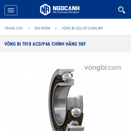
Toggle
navigation
TRANG CHỦ
SẢN PHẨM
VÒNG BI CẦU ĐỠ CHẶN SKF
VÒNG BI 7018 ACD/P4A CHÍNH HÃNG SKF