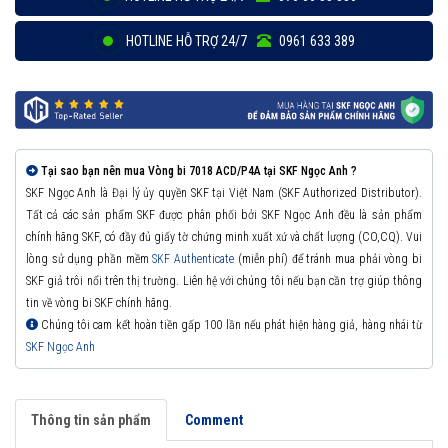
HOTLINE HỖ TRỢ 24/7
0961 633 389
Tại sao bạn nên mua Vòng bi 7018 ACD/P4A tại SKF Ngọc Anh ?
SKF Ngọc Anh là Đại lý ủy quyền SKF tại Việt Nam (SKF Authorized Distributor).
Tất cả các sản phẩm SKF được phân phối bởi SKF Ngọc Anh đều là sản phẩm
chính hãng SKF, có đầy đủ giấy tờ chứng minh xuất xứ và chất lượng (CO,CQ). Vui
lòng sử dụng phần mềm
SKF Authenticate
(miễn phí) để tránh mua phải vòng bi
SKF giả trôi nổi trên thị trường. Liên hệ với chúng tôi nếu bạn cần trợ giúp thông
tin về vòng bi SKF chính hãng.
Chúng tôi cam kết hoàn tiền gấp 100 lần nếu phát hiện hàng giả, hàng nhái từ
SKF Ngọc Anh
Thông tin sản phẩm
Comment