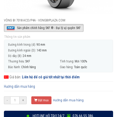
VÒNG BI 7018 ACD/P4A - VONGBIPLAZA.COM
Sản phẩm chính hãng SKF ® - Đại lý uỷ quyền SKF
Thông tin sản phẩm
Đường kính trong (d):
90 mm
Đường kính ngoài (D):
140 mm
Độ dày (B):
24 mm
Thương hiệu:
SKF
Tình trạng:
Mới 100%
Bảo hành:
Chính hãng
Giao hàng:
Toàn quốc
Giá bán:
Liên hệ để có giá tốt nhất tại thời điểm
Hướng dẫn mua hàng
Hướng dẫn mua hàng
-
+
Đặt mua
HOTLINE HỖ TRỢ 24/7
076 66 55 386