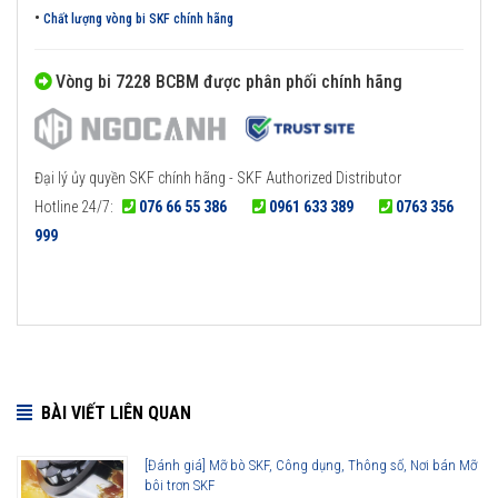
•
Chất lượng vòng bi SKF chính hãng
Vòng bi 7228 BCBM được phân phối chính hãng
Đại lý ủy quyền SKF chính hãng - SKF Authorized Distributor
Hotline 24/7:
076 66 55 386
0961 633 389
0763 356
999
BÀI VIẾT LIÊN QUAN
[Đánh giá] Mỡ bò SKF, Công dụng, Thông số, Nơi bán Mỡ
bôi trơn SKF