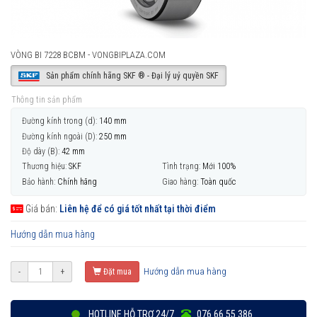
VÒNG BI 7228 BCBM - VONGBIPLAZA.COM
Sản phẩm chính hãng SKF ® - Đại lý uỷ quyền SKF
Thông tin sản phẩm
Đường kính trong (d):
140 mm
Đường kính ngoài (D):
250 mm
Độ dày (B):
42 mm
Thương hiệu:
SKF
Tình trạng:
Mới 100%
Bảo hành:
Chính hãng
Giao hàng:
Toàn quốc
Giá bán:
Liên hệ để có giá tốt nhất tại thời điểm
Hướng dẫn mua hàng
Hướng dẫn mua hàng
-
+
Đặt mua
HOTLINE HỖ TRỢ 24/7
076 66 55 386