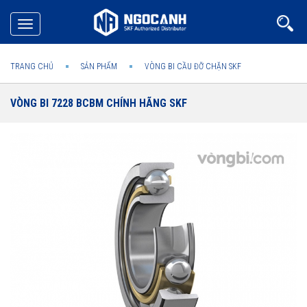
Toggle
navigation
TRANG CHỦ
SẢN PHẨM
VÒNG BI CẦU ĐỠ CHẶN SKF
VÒNG BI 7228 BCBM CHÍNH HÃNG SKF