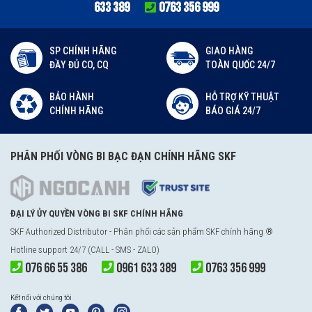
633 389
0763 356 999
SP CHÍNH HÃNG
GIAO HÀNG
ĐẦY ĐỦ CO, CQ
TOÀN QUỐC 24/7
BẢO HÀNH
HỖ TRỢ KỸ THUẬT
CHÍNH HÃNG
BÁO GIÁ 24/7
PHÂN PHỐI VÒNG BI BẠC ĐẠN CHÍNH HÃNG SKF
ĐẠI LÝ ỦY QUYỀN VÒNG BI SKF CHÍNH HÃNG
SKF Authorized Distributor - Phân phối các sản phẩm SKF chính hãng ®
Hotline support 24/7 (CALL - SMS - ZALO)
076 66 55 386
0961 633 389
0763 356 999
Kết nối với chúng tôi