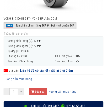
VÒNG BI 7306 BEGBY - VONGBIPLAZA.COM
Sản phẩm chính hãng SKF ® - Đại lý uỷ quyền SKF
Thông tin sản phẩm
Đường kính trong (d):
30 mm
Đường kính ngoài (D):
72 mm
Độ dày (B):
19 mm
Thương hiệu:
SKF
Tình trạng:
Mới 100%
Bảo hành:
Chính hãng
Giao hàng:
Toàn quốc
Giá bán:
Liên hệ để có giá tốt nhất tại thời điểm
Hướng dẫn mua hàng
Hướng dẫn mua hàng
-
+
Đặt mua
HOTLINE HỖ TRỢ 24/7
076 66 55 386