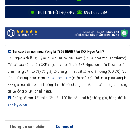
HOTLINE HỖ TRỢ 24/7
0961 633 389
Tại sao bạn nên mua Vòng bi 7306 BEGBY tại SKF Ngọc Anh ?
SKF Ngọc Anh là Đại lý ủy quyền SKF tại Việt Nam (SKF Authorized Distributor).
Tất cả các sản phẩm SKF được phân phối bởi SKF Ngọc Anh đều là sản phẩm
chính hãng SKF, có đầy đủ giấy tờ chứng minh xuất xứ và chất lượng (CO,CQ). Vui
lòng sử dụng phần mềm
SKF Authenticate
(miễn phí) để tránh mua phải vòng bi
SKF giả trôi nổi trên thị trường. Liên hệ với chúng tôi nếu bạn cần trợ giúp thông
tin về vòng bi SKF chính hãng.
Chúng tôi cam kết hoàn tiền gấp 100 lần nếu phát hiện hàng giả, hàng nhái từ
SKF Ngọc Anh
Thông tin sản phẩm
Comment