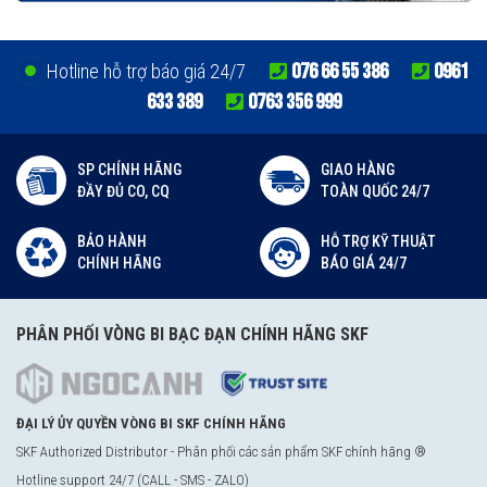
076 66 55 386
0961
Hotline hỗ trợ báo giá 24/7
633 389
0763 356 999
SP CHÍNH HÃNG
GIAO HÀNG
ĐẦY ĐỦ CO, CQ
TOÀN QUỐC 24/7
BẢO HÀNH
HỖ TRỢ KỸ THUẬT
CHÍNH HÃNG
BÁO GIÁ 24/7
PHÂN PHỐI VÒNG BI BẠC ĐẠN CHÍNH HÃNG SKF
ĐẠI LÝ ỦY QUYỀN VÒNG BI SKF CHÍNH HÃNG
SKF Authorized Distributor - Phân phối các sản phẩm SKF chính hãng ®
Hotline support 24/7 (CALL - SMS - ZALO)