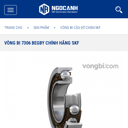
Toggle
navigation
TRANG CHỦ
SẢN PHẨM
VÒNG BI CẦU ĐỠ CHẶN SKF
VÒNG BI 7306 BEGBY CHÍNH HÃNG SKF