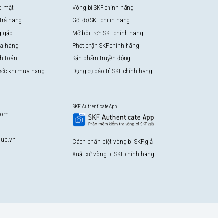
o mật
Vòng bi SKF chính hãng
 trả hàng
Gối đỡ SKF chính hãng
g gặp
Mỡ bôi trơn SKF chính hãng
a hàng
Phớt chặn SKF chính hãng
nh toán
Sản phẩm truyền động
rước khi mua hàng
Dụng cụ bảo trì SKF chính hãng
SKF Authenticate App
com
up.vn
Cách phân biệt vòng bi SKF giả
Xuất xứ vòng bi SKF chính hãng