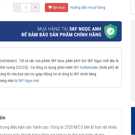
Hướng dẫn mua hàng
-
+
Đặt mua
 Distributor). Tất cả các sản phẩm SKF được phân phối bởi SKF Ngọc Anh đều là
à chất lượng (CO,CQ). Vui lòng sử dụng phần mềm
SKF Authenticate
(miễn phí) để
chúng tôi nếu bạn cần trợ giúp thông tin về vòng bi SKF chính hãng.
 hàng nhái từ
SKF Ngọc Anh
hẩm
 trong điều kiện vận hành cao. Vòng bi 2320 M/C3 bền bỉ hơn rất nhiều