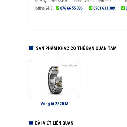
Đại lý ủy quyền SKF chính hãng - SKF Authorized Distributor
Hotline 24/7:
076 66 55 386
0961 633 389
SẢN PHẨM KHÁC CÓ THỂ BẠN QUAN TÂM
Vòng bi 2320 M
BÀI VIẾT LIÊN QUAN