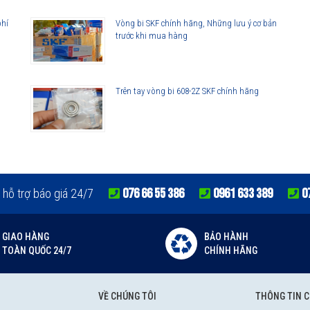
phí
Vòng bi SKF chính hãng, Những lưu ý cơ bản
trước khi mua hàng
Trên tay vòng bi 608-2Z SKF chính hãng
076 66 55 386
0961 633 389
0
 hỗ trợ báo giá 24/7
GIAO HÀNG
BẢO HÀNH
TOÀN QUỐC 24/7
CHÍNH HÃNG
VỀ CHÚNG TÔI
THÔNG TIN 