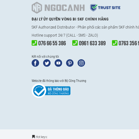
ĐẠI LÝ ỦY QUYỀN VÒNG BI SKF CHÍNH HÃNG
SKF Authorized Distributor - Phân phối các sản phẩm SKF chính 
Hotline support 24/7 (CALL - SMS - ZALO)
076 66 55 386
0961 633 389
0763 356 
Kết nối với chúng tôi
Website đã thông báo với Bộ Công Thương
Hot keys: