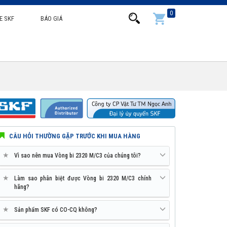
0
E SKF
BÁO GIÁ
CÂU HỎI THƯỜNG GẶP TRƯỚC KHI MUA HÀNG
★
Vì sao nên mua Vòng bi 2320 M/C3 của chúng tôi?
★
Làm sao phân biệt được Vòng bi 2320 M/C3 chính
hãng?
★
Sản phẩm SKF có CO-CQ không?