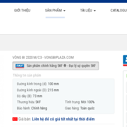
GIỚI THIỆU
SẢN PHẨM
TÀI LIỆU
CATALOGU
VÒNG BI 2320 M/C3 - VONGBIPLAZA.COM
Sản phẩm chính hãng SKF ® - Đại lý uỷ quyền SKF
Thông tin sản phẩm
Đường kính trong (d):
100 mm
Đường kính ngoài (D):
215 mm
Độ dày (B):
73 mm
Thương hiệu:
SKF
Tình trạng:
Mới 100%
Bảo hành:
Chính hãng
Giao hàng:
Toàn quốc
Giá bán:
Liên hệ để có giá tốt nhất tại thời điểm