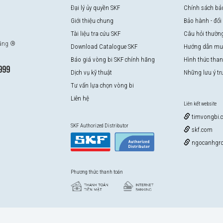
Đại lý ủy quyền SKF
Chính sách bả
Giới thiệu chung
Bảo hành - đổi
Tài liệu tra cứu SKF
Câu hỏi thườn
hãng ®
Download Catalogue SKF
Hướng dẫn mu
Báo giá vòng bi SKF chính hãng
Hình thức tha
999
Dịch vụ kỹ thuật
Những lưu ý t
Tư vấn lựa chọn vòng bi
Liên hệ
Liên kết website
timvongbi.
SKF Authorized Distributor
skf.com
ngocanhgro
Phương thức thanh toán