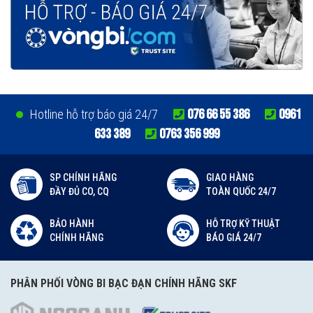
076 66 55 386
0961
Hotline hỗ trợ báo giá 24/7
633 389
0763 356 999
SP CHÍNH HÃNG
GIAO HÀNG
ĐẦY ĐỦ CO, CQ
TOÀN QUỐC 24/7
BẢO HÀNH
HỖ TRỢ KỸ THUẬT
CHÍNH HÃNG
BÁO GIÁ 24/7
PHÂN PHỐI VÒNG BI BẠC ĐẠN CHÍNH HÃNG SKF