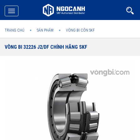
Toggle
navigation
TRANG CHỦ
SẢN PHẨM
VÒNG BI CÔN SKF
VÒNG BI 32226 J2/DF CHÍNH HÃNG SKF