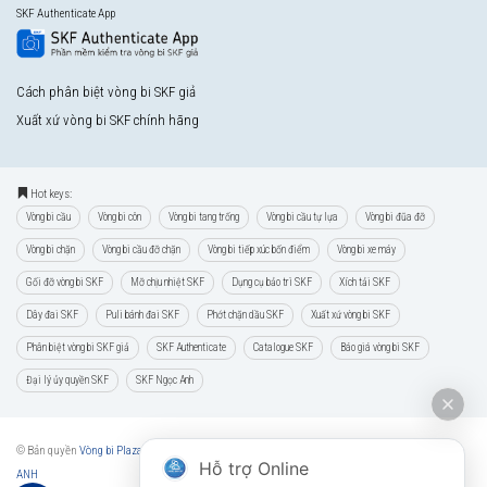
SKF Authenticate App
Cách phân biệt vòng bi SKF giả
Xuất xứ vòng bi SKF chính hãng
Hot keys:
Vòng bi cầu
Vòng bi côn
Vòng bi tang trống
Vòng bi cầu tự lựa
Vòng bi đũa đỡ
Vòng bi chặn
Vòng bi cầu đỡ chặn
Vòng bi tiếp xúc bốn điểm
Vòng bi xe máy
Gối đỡ vòng bi SKF
Mỡ chịu nhiệt SKF
Dụng cụ bảo trì SKF
Xích tải SKF
Dây đai SKF
Puli bánh đai SKF
Phớt chặn dầu SKF
Xuất xứ vòng bi SKF
Phân biệt vòng bi SKF giả
SKF Authenticate
Catalogue SKF
Báo giá vòng bi SKF
Đại lý ủy quyền SKF
SKF Ngọc Anh
© Bản quyền
Vòng bi Plaza
quản lý và vận hành bởi
CÔNG TY CP VẬT TƯ THƯƠNG MẠI NGỌC
Hỗ trợ Online
ANH