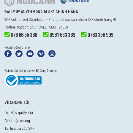
ĐẠI LÝ ỦY QUYỀN VÒNG BI SKF CHÍNH HÃNG
SKF Authorized Distributor - Phân phối các sản phẩm SKF chính hãng ®
Hotline support 24/7 (CALL - SMS - ZALO)
076 66 55 386
0961 633 389
0763 356 999
Kết nối với chúng tôi
Website đã thông báo với Bộ Công Thương
VỀ CHÚNG TÔI
Đại lý ủy quyền SKF
Giới thiệu chung
Tài liệu tra cứu SKF