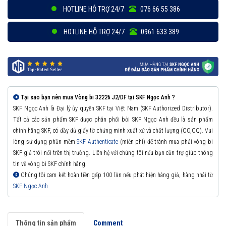
HOTLINE HỖ TRỢ 24/7
076 66 55 386
HOTLINE HỖ TRỢ 24/7
0961 633 389
Tại sao bạn nên mua Vòng bi 32226 J2/DF tại SKF Ngọc Anh ?
SKF Ngọc Anh là Đại lý ủy quyền SKF tại Việt Nam (SKF Authorized Distributor).
Tất cả các sản phẩm SKF được phân phối bởi SKF Ngọc Anh đều là sản phẩm
chính hãng SKF, có đầy đủ giấy tờ chứng minh xuất xứ và chất lượng (CO,CQ). Vui
lòng sử dụng phần mềm
SKF Authenticate
(miễn phí) để tránh mua phải vòng bi
SKF giả trôi nổi trên thị trường. Liên hệ với chúng tôi nếu bạn cần trợ giúp thông
tin về vòng bi SKF chính hãng.
Chúng tôi cam kết hoàn tiền gấp 100 lần nếu phát hiện hàng giả, hàng nhái từ
SKF Ngọc Anh
Thông tin sản phẩm
Comment