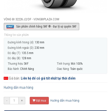
VÒNG BI 32226 J2/DF - VONGBIPLAZA.COM
Sản phẩm chính hãng SKF ® - Đại lý uỷ quyền SKF
Thông tin sản phẩm
Đường kính trong (d):
130 mm
Đường kính ngoài (D):
230 mm
Độ dày (T):
135.5 mm
Độ dày (B):
128 mm
Thương hiệu:
SKF
Tình trạng:
Mới 100%
Bảo hành:
Chính hãng
Giao hàng:
Toàn quốc
Giá bán:
Liên hệ để có giá tốt nhất tại thời điểm
Hướng dẫn mua hàng
Hướng dẫn mua hàng
-
+
Đặt mua