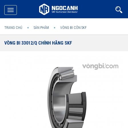
Toggle
navigation
TRANG CHỦ
SẢN PHẨM
VÒNG BI CÔN SKF
VÒNG BI 33012/Q CHÍNH HÃNG SKF