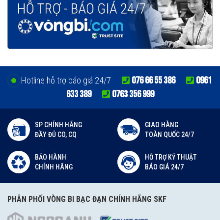
076 66 55 386
0961
Hotline hỗ trợ báo giá 24/7
633 389
0763 356 999
SP CHÍNH HÃNG
GIAO HÀNG
ĐẦY ĐỦ CO, CQ
TOÀN QUỐC 24/7
BẢO HÀNH
HỖ TRỢ KỸ THUẬT
CHÍNH HÃNG
BÁO GIÁ 24/7
PHÂN PHỐI VÒNG BI BẠC ĐẠN CHÍNH HÃNG SKF