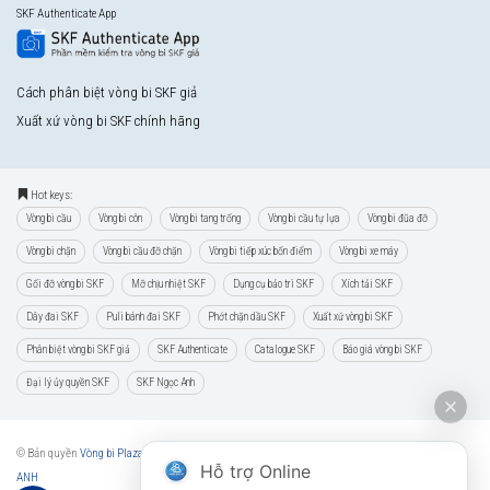
SKF Authenticate App
Cách phân biệt vòng bi SKF giả
Xuất xứ vòng bi SKF chính hãng
Hot keys:
Vòng bi cầu
Vòng bi côn
Vòng bi tang trống
Vòng bi cầu tự lựa
Vòng bi đũa đỡ
Vòng bi chặn
Vòng bi cầu đỡ chặn
Vòng bi tiếp xúc bốn điểm
Vòng bi xe máy
Gối đỡ vòng bi SKF
Mỡ chịu nhiệt SKF
Dụng cụ bảo trì SKF
Xích tải SKF
Dây đai SKF
Puli bánh đai SKF
Phớt chặn dầu SKF
Xuất xứ vòng bi SKF
Phân biệt vòng bi SKF giả
SKF Authenticate
Catalogue SKF
Báo giá vòng bi SKF
Đại lý ủy quyền SKF
SKF Ngọc Anh
© Bản quyền
Vòng bi Plaza
quản lý và vận hành bởi
CÔNG TY CP VẬT TƯ THƯƠNG MẠI NGỌC
Hỗ trợ Online
ANH