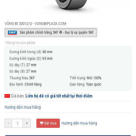
VÒNG BI 33012/Q - VONGBIPLAZA.COM
Sản phẩm chính hãng SKF ® - Đại lý uỷ quyền SKF
Thông tin sản phẩm
Đường kính trong (d):
60 mm
Đường kính ngoài (D):
95 mm
Độ dày (T):
27 mm
Độ dày (B):
27 mm
Thương hiệu:
SKF
Tình trạng:
Mới 100%
Bảo hành:
Chính hãng
Giao hàng:
Toàn quốc
Giá bán:
Liên hệ để có giá tốt nhất tại thời điểm
Hướng dẫn mua hàng
Hướng dẫn mua hàng
-
+
Đặt mua