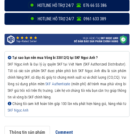
HOTLINE HỖ TRỢ 24/7
076 66 55 386
HOTLINE HỖ TRỢ 24/7
0961 633 389
Tại sao bạn nên mua Vòng bi 33012/Q tại SKF Ngọc Anh ?
SKF Ngọc Anh là Đại lý ủy quyền SKF tại Việt Nam (SKF Authorized Distributor).
Tất cả các sản phẩm SKF được phân phối bởi SKF Ngọc Anh đều là sản phẩm
chính hãng SKF, có đầy đủ giấy tờ chứng minh xuất xứ và chất lượng (CO,CQ). Vui
lòng sử dụng phần mềm
SKF Authenticate
(miễn phí) để tránh mua phải vòng bi
SKF giả trôi nổi trên thị trường. Liên hệ với chúng tôi nếu bạn cần trợ giúp thông
tin về vòng bi SKF chính hãng.
Chúng tôi cam kết hoàn tiền gấp 100 lần nếu phát hiện hàng giả, hàng nhái từ
SKF Ngọc Anh
Thông tin sản phẩm
Comment