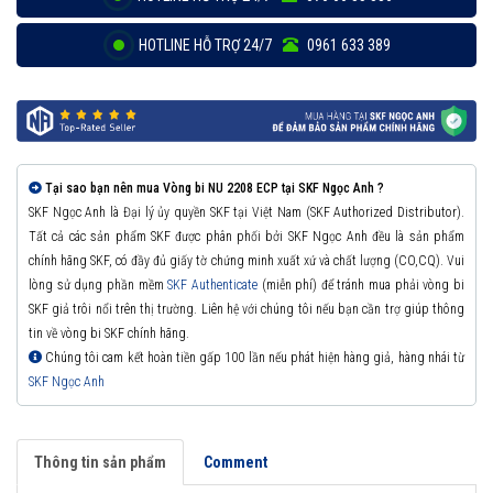
HOTLINE HỖ TRỢ 24/7
0961 633 389
Tại sao bạn nên mua Vòng bi NU 2208 ECP tại SKF Ngọc Anh ?
SKF Ngọc Anh là Đại lý ủy quyền SKF tại Việt Nam (SKF Authorized Distributor).
Tất cả các sản phẩm SKF được phân phối bởi SKF Ngọc Anh đều là sản phẩm
chính hãng SKF, có đầy đủ giấy tờ chứng minh xuất xứ và chất lượng (CO,CQ). Vui
lòng sử dụng phần mềm
SKF Authenticate
(miễn phí) để tránh mua phải vòng bi
SKF giả trôi nổi trên thị trường. Liên hệ với chúng tôi nếu bạn cần trợ giúp thông
tin về vòng bi SKF chính hãng.
Chúng tôi cam kết hoàn tiền gấp 100 lần nếu phát hiện hàng giả, hàng nhái từ
SKF Ngọc Anh
Thông tin sản phẩm
Comment