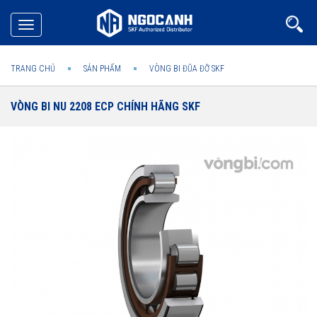
Toggle
navigation
TRANG CHỦ
SẢN PHẨM
VÒNG BI ĐŨA ĐỠ SKF
VÒNG BI NU 2208 ECP CHÍNH HÃNG SKF