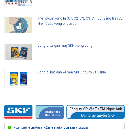
Khe hở của vòng bi (C1, C2, CN, C3, C4, C5) Bảng tra cứu
khe hở của vòng bi bạc đạn
Vòng bi xe gắn máy SKF thông dụng
Vòng bi bạc đạn xe máy SKF Enduro và Genio
CÂU HỎI THƯỜNG GẶP TRƯỚC KHI MUA HÀNG