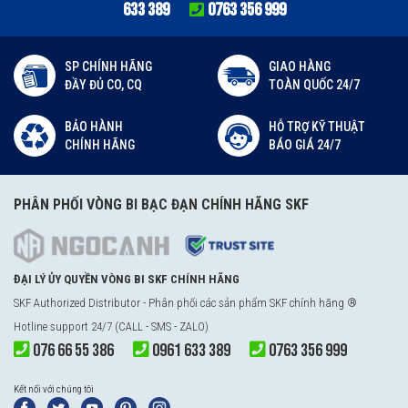
633 389
0763 356 999
SP CHÍNH HÃNG
GIAO HÀNG
ĐẦY ĐỦ CO, CQ
TOÀN QUỐC 24/7
BẢO HÀNH
HỖ TRỢ KỸ THUẬT
CHÍNH HÃNG
BÁO GIÁ 24/7
PHÂN PHỐI VÒNG BI BẠC ĐẠN CHÍNH HÃNG SKF
ĐẠI LÝ ỦY QUYỀN VÒNG BI SKF CHÍNH HÃNG
SKF Authorized Distributor - Phân phối các sản phẩm SKF chính hãng ®
Hotline support 24/7 (CALL - SMS - ZALO)
076 66 55 386
0961 633 389
0763 356 999
Kết nối với chúng tôi