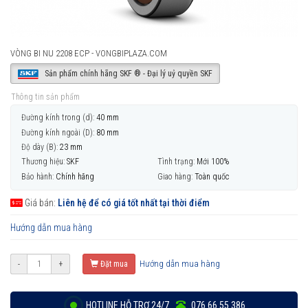
VÒNG BI NU 2208 ECP - VONGBIPLAZA.COM
Sản phẩm chính hãng SKF ® - Đại lý uỷ quyền SKF
Thông tin sản phẩm
Đường kính trong (d):
40 mm
Đường kính ngoài (D):
80 mm
Độ dày (B):
23 mm
Thương hiệu:
SKF
Tình trạng:
Mới 100%
Bảo hành:
Chính hãng
Giao hàng:
Toàn quốc
Giá bán:
Liên hệ để có giá tốt nhất tại thời điểm
Hướng dẫn mua hàng
Hướng dẫn mua hàng
-
+
Đặt mua
HOTLINE HỖ TRỢ 24/7
076 66 55 386