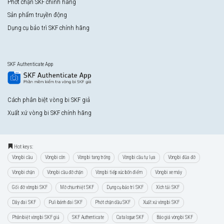
Phớt chặn SKF chính hãng
Sản phẩm truyền động
Dụng cụ bảo trì SKF chính hãng
SKF Authenticate App
Cách phân biệt vòng bi SKF giả
Xuất xứ vòng bi SKF chính hãng
Hot keys:
Vòng bi cầu
Vòng bi côn
Vòng bi tang trống
Vòng bi cầu tự lựa
Vòng bi đũa đỡ
Vòng bi chặn
Vòng bi cầu đỡ chặn
Vòng bi tiếp xúc bốn điểm
Vòng bi xe máy
Gối đỡ vòng bi SKF
Mỡ chịu nhiệt SKF
Dụng cụ bảo trì SKF
Xích tải SKF
Dây đai SKF
Puli bánh đai SKF
Phớt chặn dầu SKF
Xuất xứ vòng bi SKF
Phân biệt vòng bi SKF giả
SKF Authenticate
Catalogue SKF
Báo giá vòng bi SKF