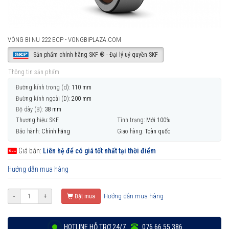
VÒNG BI NU 222 ECP - VONGBIPLAZA.COM
Sản phẩm chính hãng SKF ® - Đại lý uỷ quyền SKF
Thông tin sản phẩm
Đường kính trong (d):
110 mm
Đường kính ngoài (D):
200 mm
Độ dày (B):
38 mm
Thương hiệu:
SKF
Tình trạng:
Mới 100%
Bảo hành:
Chính hãng
Giao hàng:
Toàn quốc
Giá bán:
Liên hệ để có giá tốt nhất tại thời điểm
Hướng dẫn mua hàng
Hướng dẫn mua hàng
-
+
Đặt mua
HOTLINE HỖ TRỢ 24/7
076 66 55 386