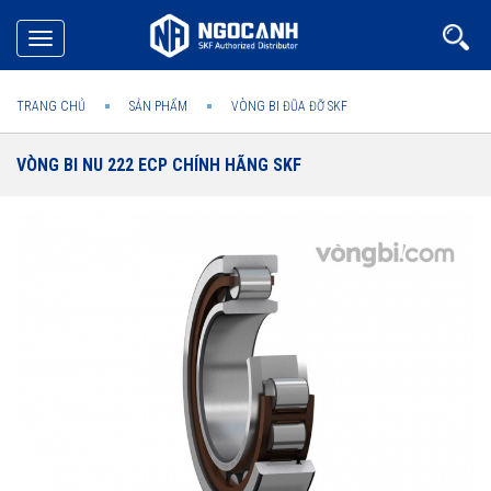
Toggle
navigation
TRANG CHỦ
SẢN PHẨM
VÒNG BI ĐŨA ĐỠ SKF
VÒNG BI NU 222 ECP CHÍNH HÃNG SKF