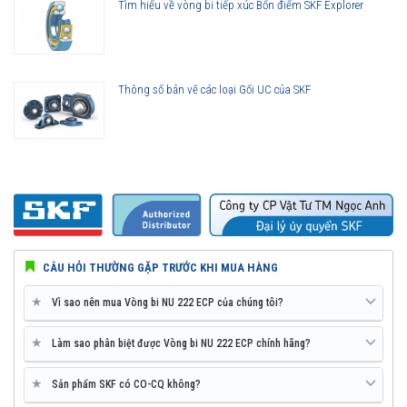
Tìm hiểu về vòng bi tiếp xúc Bốn điểm SKF Explorer
Thông số bản vẽ các loại Gối UC của SKF
CÂU HỎI THƯỜNG GẶP TRƯỚC KHI MUA HÀNG
★
Vì sao nên mua Vòng bi NU 222 ECP của chúng tôi?
★
Làm sao phân biệt được Vòng bi NU 222 ECP chính hãng?
★
Sản phẩm SKF có CO-CQ không?