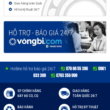
Giao hàng toàn Quốc
Hỗ trợ kỹ thuật 24/7
076 66 55 386
0961
Hotline hỗ trợ báo giá 24/7
633 389
0763 356 999
SP CHÍNH HÃNG
GIAO HÀNG
ĐẦY ĐỦ CO, CQ
TOÀN QUỐC 24/7
BẢO HÀNH
HỖ TRỢ KỸ THUẬT