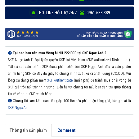
HOTLINE HỖ TRỢ 24/7
0961 633 389
Tại sao bạn nên mua Vòng bi NU 222 ECP tại SKF Ngọc Anh ?
SKF Ngọc Anh là Đại lý ủy quyền SKF tại Việt Nam (SKF Authorized Distributor).
Tất cả các sản phẩm SKF được phân phối bởi SKF Ngọc Anh đều là sản phẩm
chính hãng SKF, có đầy đủ giấy tờ chứng minh xuất xứ và chất lượng (CO,CQ). Vui
lòng sử dụng phần mềm
SKF Authenticate
(miễn phí) để tránh mua phải vòng bi
SKF giả trôi nổi trên thị trường. Liên hệ với chúng tôi nếu bạn cần trợ giúp thông
tin về vòng bi SKF chính hãng.
Chúng tôi cam kết hoàn tiền gấp 100 lần nếu phát hiện hàng giả, hàng nhái từ
SKF Ngọc Anh
Thông tin sản phẩm
Comment