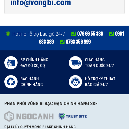
info@vongbi.com
076 66 55 386
0961
Hotline hỗ trợ báo giá 24/7
633 389
0763 356 999
SP CHÍNH HÃNG
GIAO HÀNG
ĐẦY ĐỦ CO, CQ
TOÀN QUỐC 24/7
BẢO HÀNH
HỖ TRỢ KỸ THUẬT
CHÍNH HÃNG
BÁO GIÁ 24/7
PHÂN PHỐI VÒNG BI BẠC ĐẠN CHÍNH HÃNG SKF
ĐẠI LÝ ỦY QUYỀN VÒNG BI SKF CHÍNH HÃNG