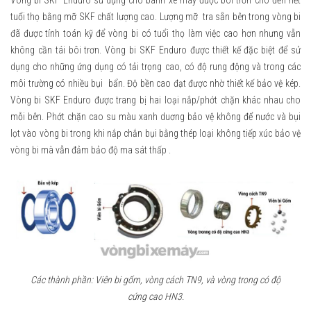
tuổi thọ bằng mỡ SKF chất lượng cao. Lượng mỡ tra sẵn bên trong vòng bi
đã được tính toán kỹ để vòng bi có tuổi thọ làm việc cao hơn nhưng vẫn
không cần tái bôi trơn. Vòng bi SKF Enduro được thiết kế đặc biệt để sử
dụng cho những ứng dụng có tải trọng cao, có độ rung động và trong các
môi trường có nhiều bụi bẩn. Độ bền cao đạt được nhờ thiết kế bảo vệ kép.
Vòng bi SKF Enduro được trang bị hai loại nắp/phớt chặn khác nhau cho
mỗi bên. Phớt chặn cao su màu xanh duơng bảo vệ không để nước và bụi
lọt vào vòng bi trong khi nắp chắn bụi bằng thép loại không tiếp xúc bảo vệ
vòng bi mà vẫn đảm bảo độ ma sát thấp .
Các thành phần: Viên bi gốm, vòng cách TN9, và vòng trong có độ
cứng cao HN3.