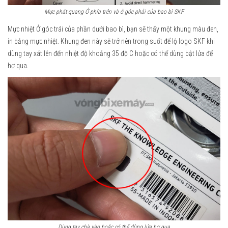
Mực phát quang Ở phía trên và ở góc phải của bao bì SKF
Mực nhiệt Ở góc trái của phần dưới bao bì, bạn sẽ thấy một khung màu đen,
in bằng mực nhiệt. Khung đen này sẽ trở nên trong suốt để lộ logo SKF khi
dùng tay xát lên đến nhiệt độ khoảng 35 độ C hoặc có thể dùng bật lửa để
hơ qua.
Dùng tay chà vào hoặc có thể dùng lửa hơ qua.