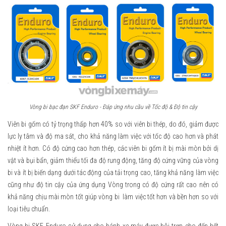
Vòng bi bạc đạn SKF Enduro - Đáp ứng nhu cầu về Tốc độ & Độ tin cậy
Viên bi gốm có tỷ trọng thấp hơn 40% so với viên bi thép, do đó, giảm được
lực ly tâm và độ ma sát, cho khả năng làm việc với tốc độ cao hơn và phát
nhiệt ít hơn. Có độ cứng cao hơn thép, các viên bi gốm ít bị mài mòn bởi dị
vật và bụi bẩn, giảm thiểu tối đa độ rung động, tăng độ cứng vững của vòng
bi và ít bị biến dạng dưới tác động của tải trọng cao, tăng khả năng làm việc
cũng như độ tin cậy của ứng dụng Vòng trong có độ cứng rất cao nên có
khả năng chịu mài mòn tốt giúp vòng bi làm việc tốt hơn và bền hơn so với
loại tiêu chuẩn.
Vòng bi SKF Enduro sử dụng cho bánh xe máy được bôi trơn cho đến hết