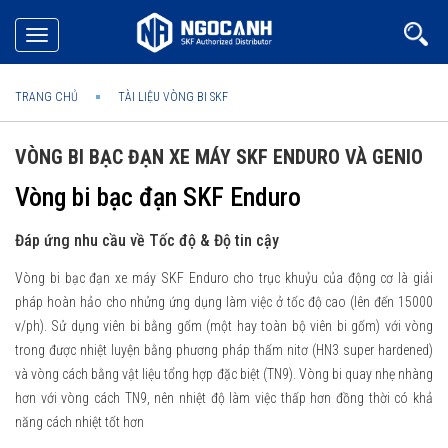
Toggle
navigation
TRANG CHỦ
TÀI LIỆU VÒNG BI SKF
VÒNG BI BẠC ĐẠN XE MÁY SKF ENDURO VÀ GENIO
Vòng bi bạc đạn SKF Enduro
Đáp ứng nhu cầu về Tốc độ & Độ tin cậy
Vòng bi bạc đạn xe máy SKF Enduro cho trục khuỷu của động cơ là giải
pháp hoàn hảo cho nhửng ứng dụng làm việc ở tốc độ cao (lên đến 15000
v/ph). Sử dụng viên bi bằng gốm (một hay toàn bộ viên bi gốm) với vòng
trong được nhiệt luyện bằng phương pháp thấm nitơ (HN3 super hardened)
và vòng cách bằng vật liệu tổng hợp đặc biệt (TN9). Vòng bi quay nhẹ nhàng
hơn với vòng cách TN9, nên nhiệt độ làm việc thấp hơn đồng thời có khả
năng cách nhiệt tốt hơn