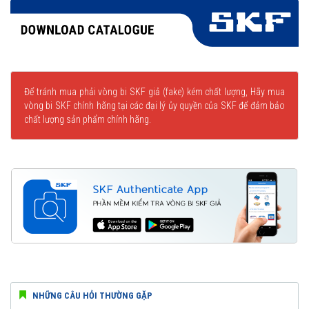
Để tránh mua phải vòng bi SKF giả (fake) kém chất lượng, Hãy mua
vòng bi SKF chính hãng tại các đại lý ủy quyền của SKF để đảm bảo
chất lượng sản phẩm chính hãng.
NHỮNG CÂU HỎI THƯỜNG GẶP