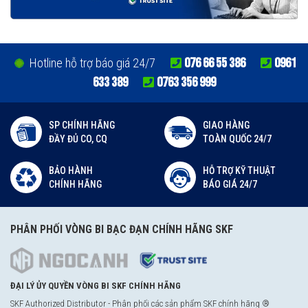
076 66 55 386
0961
Hotline hỗ trợ báo giá 24/7
633 389
0763 356 999
SP CHÍNH HÃNG
GIAO HÀNG
ĐẦY ĐỦ CO, CQ
TOÀN QUỐC 24/7
BẢO HÀNH
HỖ TRỢ KỸ THUẬT
CHÍNH HÃNG
BÁO GIÁ 24/7
PHÂN PHỐI VÒNG BI BẠC ĐẠN CHÍNH HÃNG SKF
ĐẠI LÝ ỦY QUYỀN VÒNG BI SKF CHÍNH HÃNG
SKF Authorized Distributor - Phân phối các sản phẩm SKF chính hãng ®