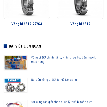
các thế hệ vòng bi SKF trước đây, bởi vậy ở cùng tốc độ nhưng nhiệt độ
của vòng bi SKF Explorer thấp hơn rất nhiều. Tính năng này làm giảm
nhu cầu sử dụng mỡ bôi trơn và giảm tiêu hao năng lượng trên vòng
bi.
Vòng bi 6319-2Z/C3
Vòng bi 6319
Tuổi thọ của vòng bi SKF 6319/C3 thế hệ Explorer bền bỉ hơn rất nhiều
so với các hãng vòng bi khác trên thị trường, điều này đã được hàng
triệu khách hàng khắp nơi trên toàn thế giới kiểm chứng.
BÀI VIẾT LIÊN QUAN
Vòng bi 6319/C3 được phân phối chính hãng
Vòng bi SKF chính hãng, Những lưu ý cơ bản trước khi
mua hàng
Đại lý ủy quyền SKF chính hãng - SKF Authorized Distributor
Nơi bán vòng bi SKF tại Hà Nội uy tín
Hotline 24/7:
076 66 55 386
0961 633 389
0763 356
999
SKF cung cấp giải pháp quản lý thiết bị toàn diện