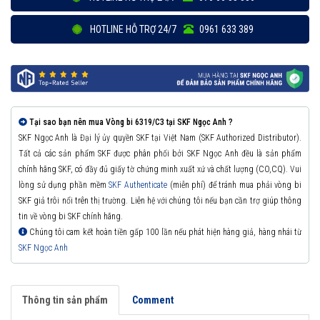
HOTLINE HỖ TRỢ 24/7
0961 633 389
Tại sao bạn nên mua Vòng bi 6319/C3 tại SKF Ngọc Anh ?
SKF Ngọc Anh là Đại lý ủy quyền SKF tại Việt Nam (SKF Authorized Distributor).
Tất cả các sản phẩm SKF được phân phối bởi SKF Ngọc Anh đều là sản phẩm
chính hãng SKF, có đầy đủ giấy tờ chứng minh xuất xứ và chất lượng (CO,CQ). Vui
lòng sử dụng phần mềm
SKF Authenticate
(miễn phí) để tránh mua phải vòng bi
SKF giả trôi nổi trên thị trường. Liên hệ với chúng tôi nếu bạn cần trợ giúp thông
tin về vòng bi SKF chính hãng.
Chúng tôi cam kết hoàn tiền gấp 100 lần nếu phát hiện hàng giả, hàng nhái từ
SKF Ngọc Anh
Thông tin sản phẩm
Comment