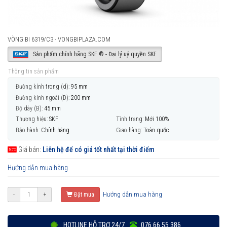
VÒNG BI 6319/C3 - VONGBIPLAZA.COM
Sản phẩm chính hãng SKF ® - Đại lý uỷ quyền SKF
Thông tin sản phẩm
Đường kính trong (d):
95 mm
Đường kính ngoài (D):
200 mm
Độ dày (B):
45 mm
Thương hiệu:
SKF
Tình trạng:
Mới 100%
Bảo hành:
Chính hãng
Giao hàng:
Toàn quốc
Giá bán:
Liên hệ để có giá tốt nhất tại thời điểm
Hướng dẫn mua hàng
Hướng dẫn mua hàng
-
+
Đặt mua
HOTLINE HỖ TRỢ 24/7
076 66 55 386