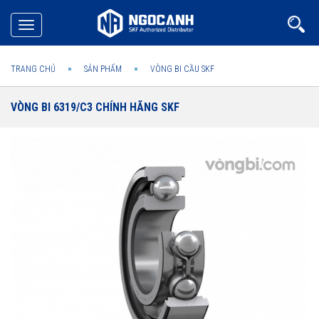
Toggle
navigation
TRANG CHỦ
SẢN PHẨM
VÒNG BI CẦU SKF
VÒNG BI 6319/C3 CHÍNH HÃNG SKF