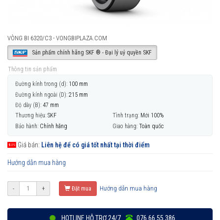
VÒNG BI 6320/C3 - VONGBIPLAZA.COM
Sản phẩm chính hãng SKF ® - Đại lý uỷ quyền SKF
Thông tin sản phẩm
Đường kính trong (d):
100 mm
Đường kính ngoài (D):
215 mm
Độ dày (B):
47 mm
Thương hiệu:
SKF
Tình trạng:
Mới 100%
Bảo hành:
Chính hãng
Giao hàng:
Toàn quốc
Giá bán:
Liên hệ để có giá tốt nhất tại thời điểm
Hướng dẫn mua hàng
Hướng dẫn mua hàng
-
+
Đặt mua
HOTLINE HỖ TRỢ 24/7
076 66 55 386