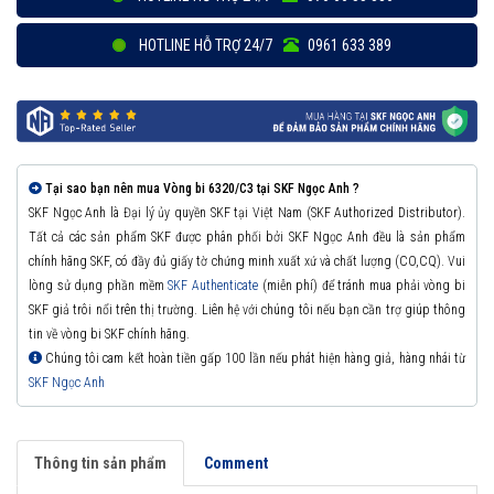
HOTLINE HỖ TRỢ 24/7
0961 633 389
Tại sao bạn nên mua Vòng bi 6320/C3 tại SKF Ngọc Anh ?
SKF Ngọc Anh là Đại lý ủy quyền SKF tại Việt Nam (SKF Authorized Distributor).
Tất cả các sản phẩm SKF được phân phối bởi SKF Ngọc Anh đều là sản phẩm
chính hãng SKF, có đầy đủ giấy tờ chứng minh xuất xứ và chất lượng (CO,CQ). Vui
lòng sử dụng phần mềm
SKF Authenticate
(miễn phí) để tránh mua phải vòng bi
SKF giả trôi nổi trên thị trường. Liên hệ với chúng tôi nếu bạn cần trợ giúp thông
tin về vòng bi SKF chính hãng.
Chúng tôi cam kết hoàn tiền gấp 100 lần nếu phát hiện hàng giả, hàng nhái từ
SKF Ngọc Anh
Thông tin sản phẩm
Comment