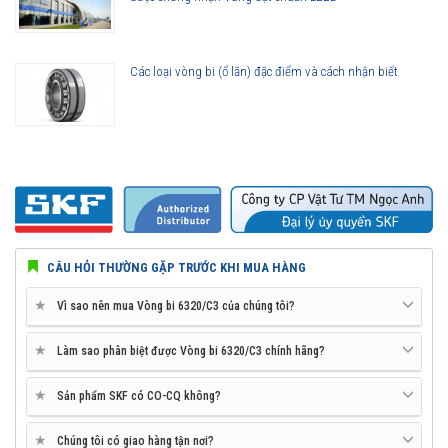
Các loại vòng bi (ổ lăn) đặc điểm và cách nhận biết
Vòng bi 6320/C3 được phân phối chính hãng
Đại lý ủy quyền SKF chính hãng - SKF Authorized Distributor
Hotline 24/7:
076 66 55 386
0961 633 389
0763 356
999
CÂU HỎI THƯỜNG GẶP TRƯỚC KHI MUA HÀNG
★
Vì sao nên mua Vòng bi 6320/C3 của chúng tôi?
★
Làm sao phân biệt được Vòng bi 6320/C3 chính hãng?
★
Sản phẩm SKF có CO-CQ không?
★
Chúng tôi có giao hàng tận nơi?