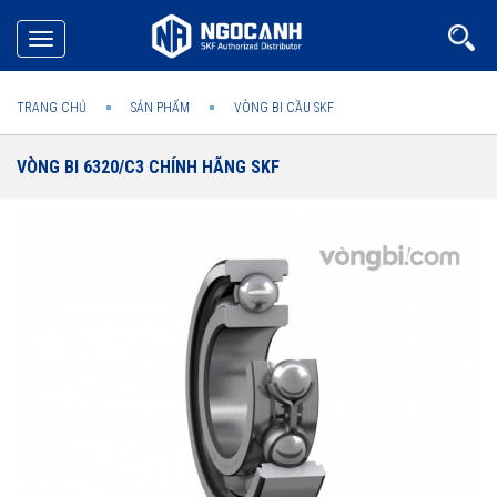
Toggle
navigation
TRANG CHỦ
SẢN PHẨM
VÒNG BI CẦU SKF
VÒNG BI 6320/C3 CHÍNH HÃNG SKF