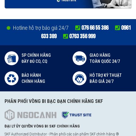
076 66 55 386
0961
Hotline hỗ trợ báo giá 24/7
633 389
0763 356 999
SP CHÍNH HÃNG
GIAO HÀNG
ĐẦY ĐỦ CO, CQ
TOÀN QUỐC 24/7
BẢO HÀNH
HỖ TRỢ KỸ THUẬT
CHÍNH HÃNG
BÁO GIÁ 24/7
PHÂN PHỐI VÒNG BI BẠC ĐẠN CHÍNH HÃNG SKF
ĐẠI LÝ ỦY QUYỀN VÒNG BI SKF CHÍNH HÃNG
SKF Authorized Distributor - Phân phối các sản phẩm SKF chính hãng ®