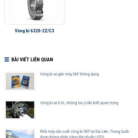
các thế hệ vòng bi SKF trước đây, bởi vậy ở cùng tốc độ nhưng nhiệt độ
của vòng bi SKF Explorer thấp hơn rất nhiều. Tính năng này làm giảm
nhu cầu sử dụng mỡ bôi trơn và giảm tiêu hao năng lượng trên vòng
bi.
Vòng bi 6320-2Z/C3
Tuổi thọ của vòng bi SKF 6320/C3 thế hệ Explorer bền bỉ hơn rất nhiều
so với các hãng vòng bi khác trên thị trường, điều này đã được hàng
triệu khách hàng khắp nơi trên toàn thế giới kiểm chứng.
BÀI VIẾT LIÊN QUAN
Vòng bi xe gắn máy SKF thông dụng
Vòng bi xe ô tô, những lưu ý cần biết quan trọng
Nhà máy sản xuất vòng bi SKF tại Đại Liên, Trung Quốc
được chứng nhận Vàng đạt chuẩn LEED