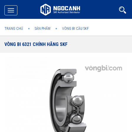
Toggle
navigation
TRANG CHỦ
SẢN PHẨM
VÒNG BI CẦU SKF
VÒNG BI 6321 CHÍNH HÃNG SKF