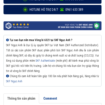
HOTLINE HỖ TRỢ 24/7
0961 633 389
Tại sao bạn nên mua Vòng bi 6321 tại SKF Ngọc Anh ?
SKF Ngọc Anh là Đại lý ủy quyền SKF tại Việt Nam (SKF Authorized Distributor).
Tất cả các sản phẩm SKF được phân phối bởi SKF Ngọc Anh đều là sản phẩm
chính hãng SKF, có đầy đủ giấy tờ chứng minh xuất xứ và chất lượng (CO,CQ). Vui
lòng sử dụng phần mềm
SKF Authenticate
(miễn phí) để tránh mua phải vòng bi
SKF giả trôi nổi trên thị trường. Liên hệ với chúng tôi nếu bạn cần trợ giúp thông
tin về vòng bi SKF chính hãng.
Chúng tôi cam kết hoàn tiền gấp 100 lần nếu phát hiện hàng giả, hàng nhái từ
SKF Ngọc Anh
Thông tin sản phẩm
Comment