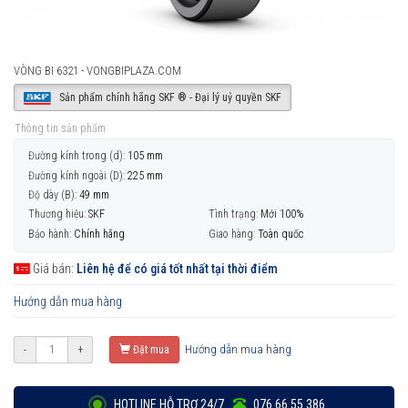
VÒNG BI 6321 - VONGBIPLAZA.COM
Sản phẩm chính hãng SKF ® - Đại lý uỷ quyền SKF
Thông tin sản phẩm
Đường kính trong (d):
105 mm
Đường kính ngoài (D):
225 mm
Độ dày (B):
49 mm
Thương hiệu:
SKF
Tình trạng:
Mới 100%
Bảo hành:
Chính hãng
Giao hàng:
Toàn quốc
Giá bán:
Liên hệ để có giá tốt nhất tại thời điểm
Hướng dẫn mua hàng
Hướng dẫn mua hàng
-
+
Đặt mua
HOTLINE HỖ TRỢ 24/7
076 66 55 386