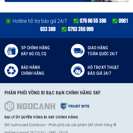
076 66 55 386
0961
Hotline hỗ trợ báo giá 24/7
633 389
0763 356 999
SP CHÍNH HÃNG
GIAO HÀNG
ĐẦY ĐỦ CO, CQ
TOÀN QUỐC 24/7
BẢO HÀNH
HỖ TRỢ KỸ THUẬT
CHÍNH HÃNG
BÁO GIÁ 24/7
PHÂN PHỐI VÒNG BI BẠC ĐẠN CHÍNH HÃNG SKF
ĐẠI LÝ ỦY QUYỀN VÒNG BI SKF CHÍNH HÃNG
SKF Authorized Distributor - Phân phối các sản phẩm SKF chính hãng ®
Hotline support 24/7 (CALL - SMS - ZALO)