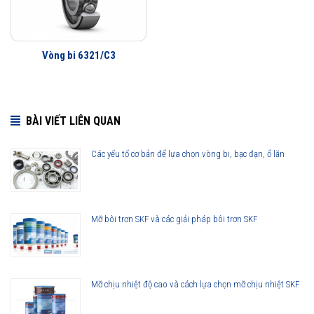
khách hàng khắp nơi trên toàn thế giới kiểm chứng.
Vòng bi 6321 được phân phối chính hãng
Vòng bi 6321/C3
Đại lý ủy quyền SKF chính hãng - SKF Authorized Distributor
BÀI VIẾT LIÊN QUAN
Hotline 24/7:
076 66 55 386
0961 633 389
0763 356
999
Các yếu tố cơ bản để lựa chọn vòng bi, bạc đạn, ổ lăn
Mỡ bôi trơn SKF và các giải pháp bôi trơn SKF
Mỡ chịu nhiệt độ cao và cách lựa chọn mỡ chịu nhiệt SKF