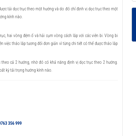
ược tải dọc trục theo một hướng và do đó chỉ định vị dọc trục theo một
ướng kính nào.
, hai vòng đệm ổ và hải cụm vòng cách lắp với các viên bi. Vòng bi
n việc tháo lắp tương đối đơn giản vì từng chi tiết có thể được tháo lắp
c theo cả 2 hướng, nhờ đó có khả năng định vị dọc trục theo 2 hướng.
ất kỳ tải trọng hướng kính nào.
0763 356 999