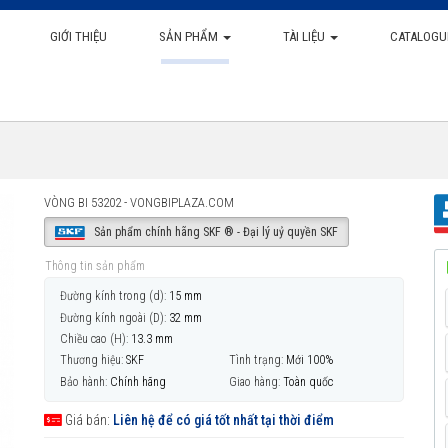
GIỚI THIỆU
SẢN PHẨM
TÀI LIỆU
CATALOGU
VÒNG BI 53202 - VONGBIPLAZA.COM
Sản phẩm chính hãng SKF ® - Đại lý uỷ quyền SKF
Thông tin sản phẩm
Đường kính trong (d):
15 mm
Đường kính ngoài (D):
32 mm
Chiều cao (H):
13.3 mm
Thương hiệu:
SKF
Tình trạng:
Mới 100%
Bảo hành:
Chính hãng
Giao hàng:
Toàn quốc
Giá bán:
Liên hệ để có giá tốt nhất tại thời điểm