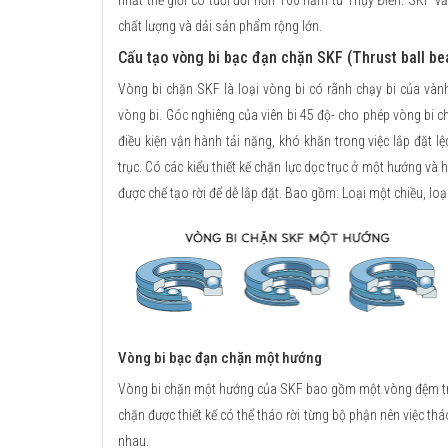
nhất thế giới có tuổi đời hơn 100 năm từ Thụy Điển. SKF v
chất lượng và dải sản phẩm rộng lớn.
Cấu tạo vòng bi bạc đạn chặn SKF (Thrust ball be
Vòng bi chặn SKF là loại vòng bi có rãnh chạy bi của vàn
vòng bi. Góc nghiêng của viên bi 45 độ- cho phép vòng bi ch
điều kiện vận hành tải nặng, khó khăn trong việc lắp đặt lệ
trục. Có các kiểu thiết kế chặn lực dọc trục ở một hướng và
được chế tạo rời để dễ lắp đặt. Bao gồm: Loại một chiều, loại
Vòng bi bạc đạn chặn một hướng
Vòng bi chặn một hướng của SKF bao gồm một vòng đệm trục
chặn được thiết kế có thể tháo rời từng bộ phận nên việc tháo 
nhau.