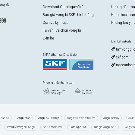
hãng ®
Download Catalogue SKF
Hướng dẫn mu
Báo giá vòng bi SKF chính hãng
Hình thức tha
999
Dịch vụ kỹ thuật
Những lưu ý t
Tư vấn lựa chọn vòng bi
Liên hệ
Liên kết website
timvongbi.
SKF Authorized Distributor
skf.com
ngocanhgro
Phương thức thanh toán
i đũa đỡ
Vòng bi chặn
Vòng bi cầu đỡ chặn
Vòng bi tiếp xúc bốn điểm
Vòng bi xe máy
Gối đỡ 
Phân biệt vòng bi SKF giả
SKF Authenticate
Catalogue SKF
Báo giá vòng bi SKF
Đại lý ủy