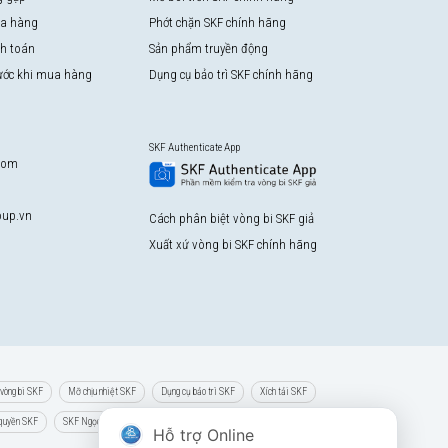
a hàng
Phớt chặn SKF chính hãng
nh toán
Sản phẩm truyền động
rước khi mua hàng
Dụng cụ bảo trì SKF chính hãng
SKF Authenticate App
com
up.vn
Cách phân biệt vòng bi SKF giả
Xuất xứ vòng bi SKF chính hãng
vòng bi SKF
Mỡ chịu nhiệt SKF
Dụng cụ bảo trì SKF
Xích tải SKF
 quyền SKF
SKF Ngọc Anh
Hỗ trợ Online