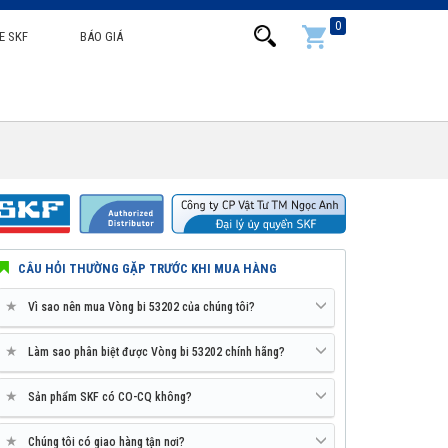
0
E SKF
BÁO GIÁ
CÂU HỎI THƯỜNG GẶP TRƯỚC KHI MUA HÀNG
★
Vì sao nên mua Vòng bi 53202 của chúng tôi?
★
Làm sao phân biệt được Vòng bi 53202 chính hãng?
★
Sản phẩm SKF có CO-CQ không?
★
Chúng tôi có giao hàng tận nơi?