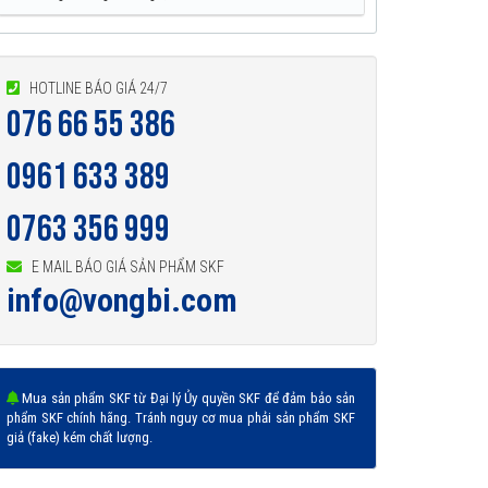
HOTLINE BÁO GIÁ 24/7
076 66 55 386
0961 633 389
0763 356 999
E MAIL BÁO GIÁ SẢN PHẨM SKF
info@vongbi.com
Mua sản phẩm SKF từ Đại lý Ủy quyền SKF để đảm bảo sản
phẩm SKF chính hãng. Tránh nguy cơ mua phải sản phẩm SKF
giả (fake) kém chất lượng.