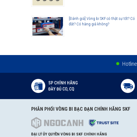
[Đánh giá] Vòng bi SKF có thật sự tốt? Có
đắt? Có hàng giả không?
Hotline
SP CHÍNH HÃNG
ĐẦY ĐỦ CO, CQ
PHÂN PHỐI VÒNG BI BẠC ĐẠN CHÍNH HÃNG SKF
ĐẠI LÝ ỦY QUYỀN VÒNG BI SKF CHÍNH HÃNG