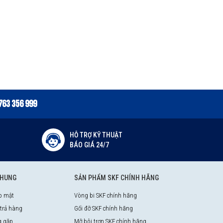
763 356 999
HỖ TRỢ KỸ THUẬT
BÁO GIÁ 24/7
CHUNG
SẢN PHẨM SKF CHÍNH HÃNG
o mật
Vòng bi SKF chính hãng
 trả hàng
Gối đỡ SKF chính hãng
g gặp
Mỡ bôi trơn SKF chính hãng