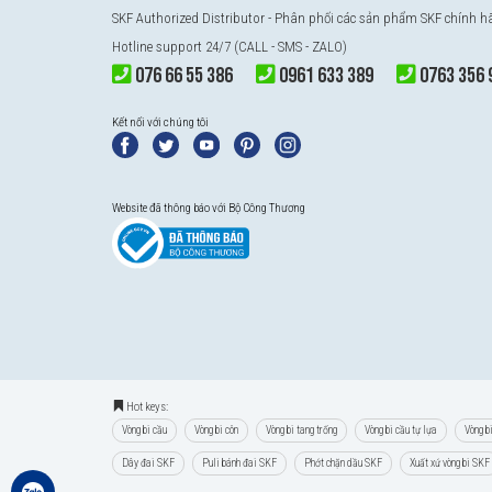
SKF Authorized Distributor - Phân phối các sản phẩm SKF chính 
Hotline support 24/7 (CALL - SMS - ZALO)
076 66 55 386
0961 633 389
0763 356 
Kết nối với chúng tôi
Website đã thông báo với Bộ Công Thương
Hot keys:
Vòng bi cầu
Vòng bi côn
Vòng bi tang trống
Vòng bi cầu tự lựa
Vòng b
Dây đai SKF
Puli bánh đai SKF
Phớt chặn dầu SKF
Xuất xứ vòng bi SKF