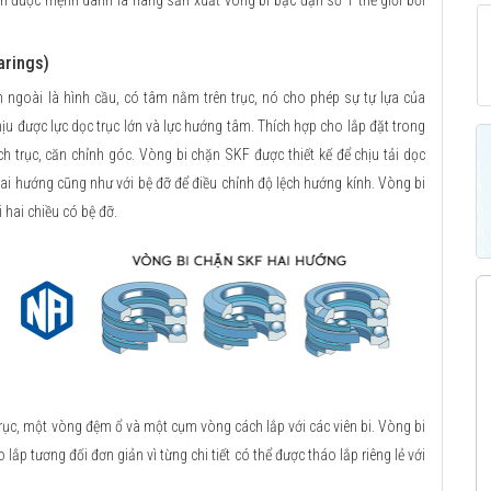
ẫn được mệnh danh là hãng sản xuất vòng bi bạc đạn số 1 thế giới bởi
arings)
h ngoài là hình cầu, có tâm nằm trên trục, nó cho phép sự tự lựa của
ịu được lực dọc trục lớn và lực hướng tâm. Thích hợp cho lắp đặt trong
ch trục, căn chỉnh góc. Vòng bi chặn SKF được thiết kế để chịu tải dọc
 hai hướng cũng như với bệ đỡ để điều chỉnh độ lệch hướng kính. Vòng bi
 hai chiều có bệ đỡ.
, một vòng đệm ổ và một cụm vòng cách lắp với các viên bi. Vòng bi
lắp tương đối đơn giản vì từng chi tiết có thể được tháo lắp riêng lẻ với