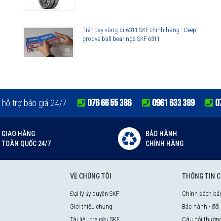
Trên tay vòng bi 6311 SKF chính hãng - Deep
groove ball bearings SKF 6311
076 66 55 386
0961 633 389
0
 hỗ trợ báo giá 24/7
GIAO HÀNG
BẢO HÀNH
TOÀN QUỐC 24/7
CHÍNH HÃNG
VỀ CHÚNG TÔI
THÔNG TIN 
Đại lý ủy quyền SKF
Chính sách bả
Giới thiệu chung
Bảo hành - đổi
Tài liệu tra cứu SKF
Câu hỏi thườn