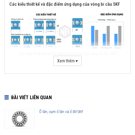
Các kiểu thiết kế và đặc điểm ứng dụng của vòng bi cầu SKF
Các kiểu thiết kế và đặc điểm ứng dụng của vòng bi cầu SKF
Xem thêm ▾
Những cải tiến quan trọng đối với vòng bi cầu SKF Explorer
Cải tiến thiết kế hình học
Sử dụng vật liệu mới
BÀI VIẾT LIÊN QUAN
Viên bi có chất lượng cao
Công nghệ sản xuất mới
Ổ lăn, cụm ổ lăn và ổ đỡ SKF
Phớt che chắn thế hệ mới
Lợi ích của những cải tiến đối với vòng bi cầu SKF Explorer
Vòng bi làm việc êm hơn