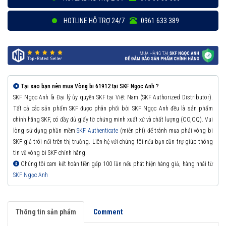
HOTLINE HỖ TRỢ 24/7
0961 633 389
Tại sao bạn nên mua Vòng bi 61912 tại SKF Ngọc Anh ?
SKF Ngọc Anh là Đại lý ủy quyền SKF tại Việt Nam (SKF Authorized Distributor).
Tất cả các sản phẩm SKF được phân phối bởi SKF Ngọc Anh đều là sản phẩm
chính hãng SKF, có đầy đủ giấy tờ chứng minh xuất xứ và chất lượng (CO,CQ). Vui
lòng sử dụng phần mềm
SKF Authenticate
(miễn phí) để tránh mua phải vòng bi
SKF giả trôi nổi trên thị trường. Liên hệ với chúng tôi nếu bạn cần trợ giúp thông
tin về vòng bi SKF chính hãng.
Chúng tôi cam kết hoàn tiền gấp 100 lần nếu phát hiện hàng giả, hàng nhái từ
SKF Ngọc Anh
Thông tin sản phẩm
Comment