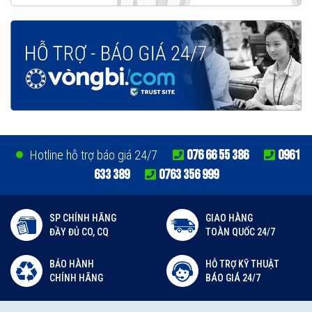
076 66 55 386
0961
Hotline hỗ trợ báo giá 24/7
633 389
0763 356 999
SP CHÍNH HÃNG
GIAO HÀNG
ĐẦY ĐỦ CO, CQ
TOÀN QUỐC 24/7
BẢO HÀNH
HỖ TRỢ KỸ THUẬT
CHÍNH HÃNG
BÁO GIÁ 24/7