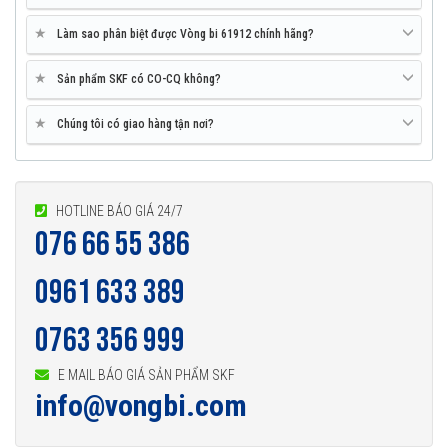
thế hệ vòng bi SKF trước đây, bởi vậy ở cùng tốc độ nhưng nhiệt độ của
★
Làm sao phân biệt được Vòng bi 61912 chính hãng?
vòng bi SKF Explorer thấp hơn rất nhiều. Tính năng này làm giảm nhu
cầu sử dụng mỡ bôi trơn và giảm tiêu hao năng lượng trên vòng bi.
★
Sản phẩm SKF có CO-CQ không?
Tuổi thọ của vòng bi SKF 61912 thế hệ Explorer bền bỉ hơn rất nhiều
★
Chúng tôi có giao hàng tận nơi?
so với các hãng vòng bi khác trên thị trường, điều này đã được hàng
triệu khách hàng khắp nơi trên toàn thế giới kiểm chứng.
HOTLINE BÁO GIÁ 24/7
076 66 55 386
0961 633 389
0763 356 999
E MAIL BÁO GIÁ SẢN PHẨM SKF
info@vongbi.com