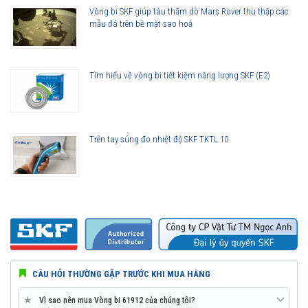
Vòng bi SKF giúp tàu thăm dò Mars Rover thu thập các
Ít rung động hơn
mẫu đá trên bề mặt sao hoả
Tuổi thọ vòng bi cao hơn
Khả năng che chắn tốt hơn
Khả năng làm việc với vận tốc cao hơn
Tìm hiểu về vòng bi tiết kiệm năng lượng SKF (E2)
Trên tay súng đo nhiệt độ SKF TKTL 10
CÂU HỎI THƯỜNG GẶP TRƯỚC KHI MUA HÀNG
Vòng bi SKF 61912 thế hệ Explorer được nâng lên cao hơn so với các
★
Vì sao nên mua Vòng bi 61912 của chúng tôi?