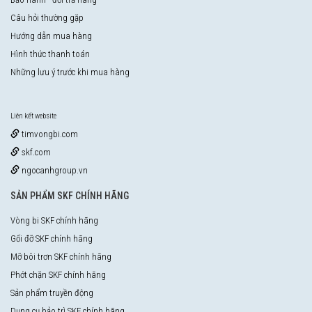
Câu hỏi thường gặp
Hướng dẫn mua hàng
Hình thức thanh toán
Những lưu ý trước khi mua hàng
Liên kết website
timvongbi.com
skf.com
ngocanhgroup.vn
SẢN PHẨM SKF CHÍNH HÃNG
Vòng bi SKF chính hãng
Gối đỡ SKF chính hãng
Mỡ bôi trơn SKF chính hãng
Phớt chặn SKF chính hãng
Sản phẩm truyền động
Dụng cụ bảo trì SKF chính hãng