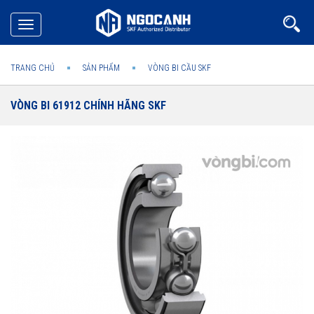
Toggle
navigation
TRANG CHỦ
SẢN PHẨM
VÒNG BI CẦU SKF
VÒNG BI 61912 CHÍNH HÃNG SKF