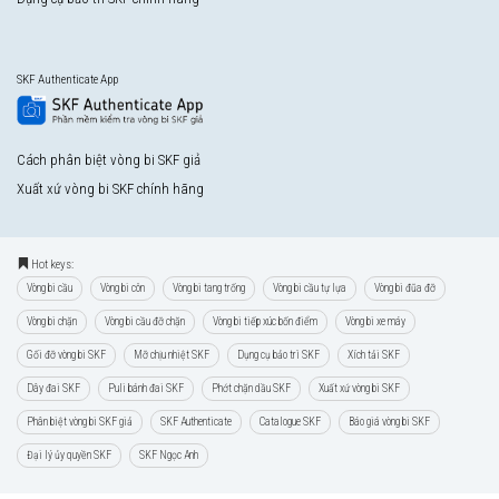
SKF Authenticate App
Cách phân biệt vòng bi SKF giả
Xuất xứ vòng bi SKF chính hãng
Hot keys:
Vòng bi cầu
Vòng bi côn
Vòng bi tang trống
Vòng bi cầu tự lựa
Vòng bi đũa đỡ
Vòng bi chặn
Vòng bi cầu đỡ chặn
Vòng bi tiếp xúc bốn điểm
Vòng bi xe máy
Gối đỡ vòng bi SKF
Mỡ chịu nhiệt SKF
Dụng cụ bảo trì SKF
Xích tải SKF
Dây đai SKF
Puli bánh đai SKF
Phớt chặn dầu SKF
Xuất xứ vòng bi SKF
Phân biệt vòng bi SKF giả
SKF Authenticate
Catalogue SKF
Báo giá vòng bi SKF
Đại lý ủy quyền SKF
SKF Ngọc Anh