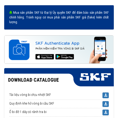
Mua sản phẩm SKF từ Đại lý Ủy quyền SKF để đảm bảo sản phẩm SKF
Vòng bi 61912 được phân phối chính hãng
chính hãng. Tránh nguy cơ mua phải sản phẩm SKF giả (fake) kém chất
lượng.
Đại lý ủy quyền SKF chính hãng - SKF Authorized Distributor
Hotline 24/7:
076 66 55 386
0961 633 389
0763 356
999
Tài liệu vòng bi chịu nhiệt SKF
Quy định khe hở vòng bi cầu SKF
Ổ bi đỡ 1 dãy có rãnh tra bi