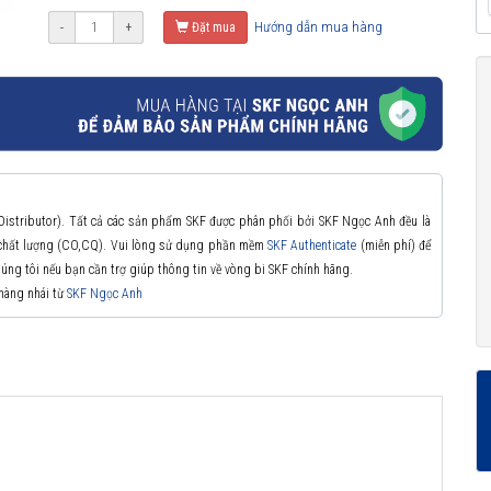
Hướng dẫn mua hàng
-
+
Đặt mua
 Distributor). Tất cả các sản phẩm SKF được phân phối bởi SKF Ngọc Anh đều là
à chất lượng (CO,CQ). Vui lòng sử dụng phần mềm
SKF Authenticate
(miễn phí) để
chúng tôi nếu bạn cần trợ giúp thông tin về vòng bi SKF chính hãng.
 hàng nhái từ
SKF Ngọc Anh