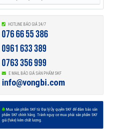
HOTLINE BÁO GIÁ 24/7
076 66 55 386
0961 633 389
0763 356 999
E MAIL BÁO GIÁ SẢN PHẨM SKF
info@vongbi.com
Mua sản phẩm SKF từ Đại lý Ủy quyền SKF để đảm bảo sản
phẩm SKF chính hãng. Tránh nguy cơ mua phải sản phẩm SKF
giả (fake) kém chất lượng.