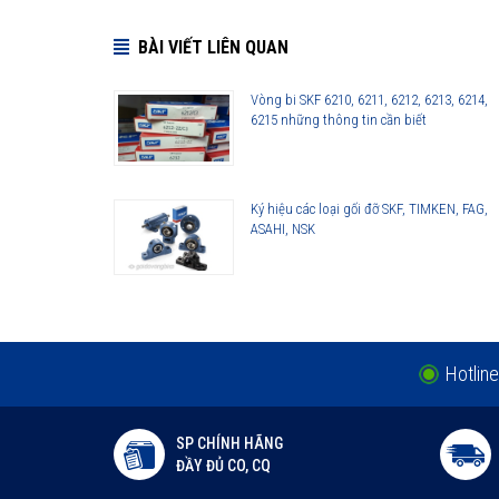
BÀI VIẾT LIÊN QUAN
Vòng bi SKF 6210, 6211, 6212, 6213, 6214,
6215 những thông tin cần biết
Ký hiệu các loại gối đỡ SKF, TIMKEN, FAG,
ASAHI, NSK
Hotline
SP CHÍNH HÃNG
ĐẦY ĐỦ CO, CQ
Vòng bi SKF 6318-2Z thế hệ Explorer được nâng lên cao hơn