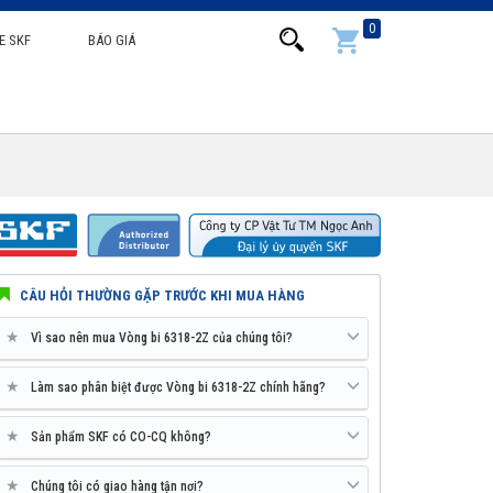
0
E SKF
BÁO GIÁ
CÂU HỎI THƯỜNG GẶP TRƯỚC KHI MUA HÀNG
★
Vì sao nên mua Vòng bi 6318-2Z của chúng tôi?
★
Làm sao phân biệt được Vòng bi 6318-2Z chính hãng?
★
Sản phẩm SKF có CO-CQ không?
★
Chúng tôi có giao hàng tận nơi?