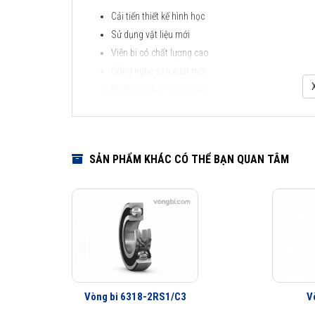
Cải tiến thiết kế hình học
Sử dụng vật liệu mới
Viên bi có chất lượng cao
Công nghệ sản xuất mới
Phớt che chắn thế hệ mới
Lợi ích của những cải tiến đối với vòng bi cầu SKF Exp
Vòng bi làm việc êm hơn
Ít rung động hơn
SẢN PHẨM KHÁC CÓ THỂ BẠN QUAN TÂM
Tuổi thọ vòng bi cao hơn
Khả năng che chắn tốt hơn
Khả năng làm việc với vận tốc cao hơn
Vòng bi 6318-2RS1/C3
V