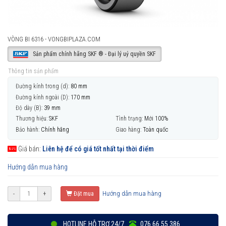
VÒNG BI 6316 - VONGBIPLAZA.COM
Sản phẩm chính hãng SKF ® - Đại lý uỷ quyền SKF
Thông tin sản phẩm
Đường kính trong (d):
80 mm
Đường kính ngoài (D):
170 mm
Độ dày (B):
39 mm
Thương hiệu:
SKF
Tình trạng:
Mới 100%
Bảo hành:
Chính hãng
Giao hàng:
Toàn quốc
Giá bán:
Liên hệ để có giá tốt nhất tại thời điểm
Hướng dẫn mua hàng
Hướng dẫn mua hàng
-
+
Đặt mua
HOTLINE HỖ TRỢ 24/7
076 66 55 386