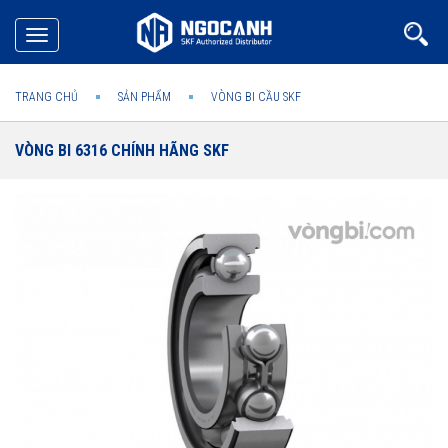
Toggle
navigation
TRANG CHỦ
SẢN PHẨM
VÒNG BI CẦU SKF
VÒNG BI 6316 CHÍNH HÃNG SKF