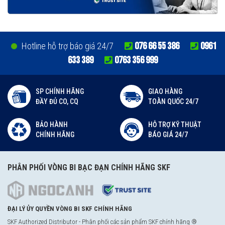
076 66 55 386
0961
Hotline hỗ trợ báo giá 24/7
633 389
0763 356 999
SP CHÍNH HÃNG
GIAO HÀNG
ĐẦY ĐỦ CO, CQ
TOÀN QUỐC 24/7
BẢO HÀNH
HỖ TRỢ KỸ THUẬT
CHÍNH HÃNG
BÁO GIÁ 24/7
PHÂN PHỐI VÒNG BI BẠC ĐẠN CHÍNH HÃNG SKF
ĐẠI LÝ ỦY QUYỀN VÒNG BI SKF CHÍNH HÃNG
SKF Authorized Distributor - Phân phối các sản phẩm SKF chính hãng ®