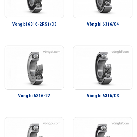
khách hàng khắp nơi trên toàn thế giới kiểm chứng.
Vòng bi 6316 được phân phối chính hãng
Vòng bi 6316-2RS1/C3
Vòng bi 6316/C4
Đại lý ủy quyền SKF chính hãng - SKF Authorized Distributor
Hotline 24/7:
076 66 55 386
0961 633 389
0763 356
999
Vòng bi 6316-2Z
Vòng bi 6316/C3