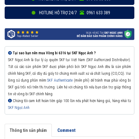
HOTLINE HỖ TRỢ 24/7
0961 633 389
Tại sao bạn nên mua Vòng bi 6316 tại SKF Ngọc Anh ?
SKF Ngọc Anh là Đại lý ủy quyền SKF tại Việt Nam (SKF Authorized Distributor).
Tất cả các sản phẩm SKF được phân phối bởi SKF Ngọc Anh đều là sản phẩm
chính hãng SKF, có đầy đủ giấy tờ chứng minh xuất xứ và chất lượng (CO,CQ). Vui
lòng sử dụng phần mềm
SKF Authenticate
(miễn phí) để tránh mua phải vòng bi
SKF giả trôi nổi trên thị trường. Liên hệ với chúng tôi nếu bạn cần trợ giúp thông
tin về vòng bi SKF chính hãng.
Chúng tôi cam kết hoàn tiền gấp 100 lần nếu phát hiện hàng giả, hàng nhái từ
SKF Ngọc Anh
Thông tin sản phẩm
Comment