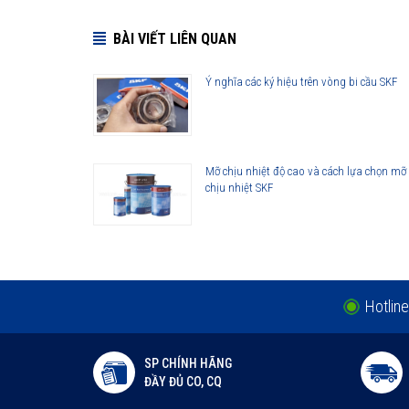
BÀI VIẾT LIÊN QUAN
Những cải tiến quan trọng đối với vòng bi cầu SKF Exp
Cải tiến thiết kế hình học
Ý nghĩa các ký hiệu trên vòng bi cầu SKF
Sử dụng vật liệu mới
Viên bi có chất lượng cao
Công nghệ sản xuất mới
Mỡ chịu nhiệt độ cao và cách lựa chọn mỡ
Phớt che chắn thế hệ mới
chịu nhiệt SKF
Lợi ích của những cải tiến đối với vòng bi cầu SKF Exp
Vòng bi làm việc êm hơn
Ít rung động hơn
Tuổi thọ vòng bi cao hơn
Khả năng che chắn tốt hơn
Hotline
Khả năng làm việc với vận tốc cao hơn
SP CHÍNH HÃNG
ĐẦY ĐỦ CO, CQ