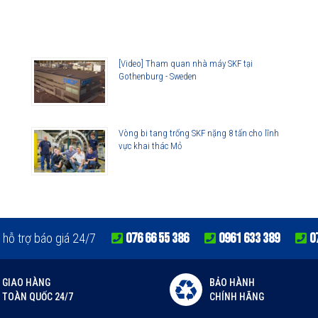
lorer
[Video] Tham quan nhà máy SKF tại
Gothenburg - Sweden
Vòng bi tang trống SKF nặng 8 tấn cho lĩnh
vực khai thác Mỏ
lorer
076 66 55 386
0961 633 389
0
 hỗ trợ báo giá 24/7
GIAO HÀNG
BẢO HÀNH
TOÀN QUỐC 24/7
CHÍNH HÃNG