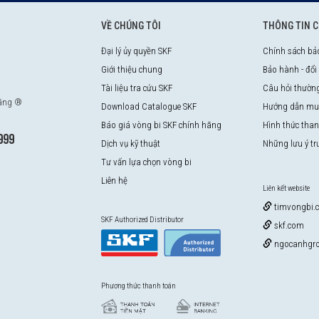
VỀ CHÚNG TÔI
THÔNG TIN 
Đại lý ủy quyền SKF
Chính sách bả
Giới thiệu chung
Bảo hành - đổi
Tài liệu tra cứu SKF
Câu hỏi thườn
hãng ®
Download Catalogue SKF
Hướng dẫn mu
Báo giá vòng bi SKF chính hãng
Hình thức tha
999
Dịch vụ kỹ thuật
Những lưu ý t
Tư vấn lựa chọn vòng bi
Liên hệ
Liên kết website
timvongbi.
SKF Authorized Distributor
skf.com
ngocanhgro
Phương thức thanh toán