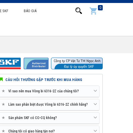
0
E SKF
BÁO GIÁ
CÂU HỎI THƯỜNG GẶP TRƯỚC KHI MUA HÀNG
★
Vì sao nên mua Vòng bi 6316-2Z của chúng tôi?
★
Làm sao phân biệt được Vòng bi 6316-2Z chính hãng?
★
Sản phẩm SKF có CO-CQ không?
★
Chúng tôi có giao hàng tận nơi?