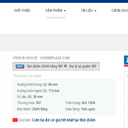
GIỚI THIỆU
SẢN PHẨM
TÀI LIỆU
CATALOGU
VÒNG BI 6316-2Z - VONGBIPLAZA.COM
Sản phẩm chính hãng SKF ® - Đại lý uỷ quyền SKF
Thông tin sản phẩm
Đường kính trong (d):
80 mm
Đường kính ngoài (D):
170 mm
Độ dày (B):
39 mm
Thương hiệu:
SKF
Tình trạng:
Mới 100%
Bảo hành:
Chính hãng
Giao hàng:
Toàn quốc
Giá bán:
Liên hệ để có giá tốt nhất tại thời điểm