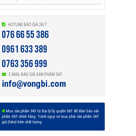
HOTLINE BÁO GIÁ 24/7
076 66 55 386
0961 633 389
0763 356 999
E MAIL BÁO GIÁ SẢN PHẨM SKF
info@vongbi.com
Mua sản phẩm SKF từ Đại lý Ủy quyền SKF để đảm bảo sản
phẩm SKF chính hãng. Tránh nguy cơ mua phải sản phẩm SKF
giả (fake) kém chất lượng.