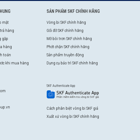
CHUNG
SẢN PHẨM SKF CHÍNH HÃNG
o mật
Vòng bi SKF chính hãng
 trả hàng
Gối đỡ SKF chính hãng
g gặp
Mỡ bôi trơn SKF chính hãng
a hàng
Phớt chặn SKF chính hãng
nh toán
Sản phẩm truyền động
rước khi mua hàng
Dụng cụ bảo trì SKF chính hãng
SKF Authenticate App
com
up.vn
Cách phân biệt vòng bi SKF giả
Xuất xứ vòng bi SKF chính hãng