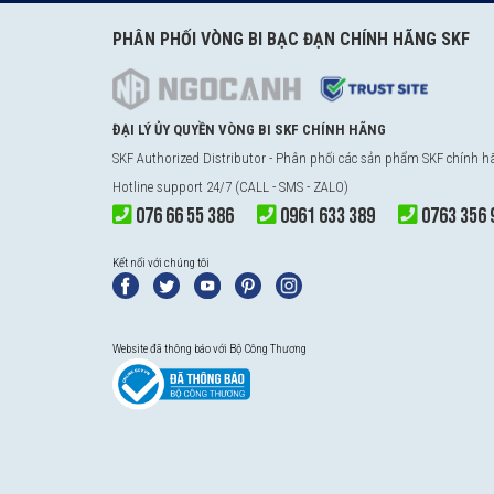
PHÂN PHỐI VÒNG BI BẠC ĐẠN CHÍNH HÃNG SKF
ĐẠI LÝ ỦY QUYỀN VÒNG BI SKF CHÍNH HÃNG
SKF Authorized Distributor - Phân phối các sản phẩm SKF chính 
Hotline support 24/7 (CALL - SMS - ZALO)
076 66 55 386
0961 633 389
0763 356 
Kết nối với chúng tôi
Website đã thông báo với Bộ Công Thương