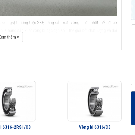
bearings) thương hiệu SKF, hãng sản xuất vòng bi lớn nhất thế giới có
 là hãng sản xuất vòng bi bạc đạn số 1 thế giới bởi chất lượng và dải
Xem thêm ▾
ầu SKF
i 6316-2RS1/C3
Vòng bi 6316/C3
c điểm ứng dụng của vòng bi cầu SKF